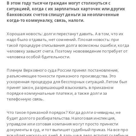
В этом году тысячи граждан могут столкнуться с
ситуацией, когда с их зарплатных карточек или других
банковских счетов спишут деньги за неоплаченные
когда-то коммуналку, связь, налоги.
Хорошая новость: долги перестанут давить. А в том, что их
надо было отдавать, нет сомнений. Плохая новость: при
такой процедуре списывания долга возможны ошибки, когда
человеку завысят счета. Поэтому нововведение потребует от
человека особой бдительности.
Пленум Верховного суда России принял постановление,
разъясняющее тонкости приказного производства. Это
ускоренная процедура для бесспорных ситуаций. Летом был
принят закон, разрешающий взыскивать в приказном
порядке коммунальные платежи, а также долги за
телефонную связь.
Что такое приказной порядок? Когда долги очевидны, не
будет долгого разбирательства. Налоговая инспекция,
управдом или сотовая компания могут просто принести
документы в суд, и тот выпишет судебный приказ. На все про
все уйдет несколько дней. А дальше в дело вступят судебные