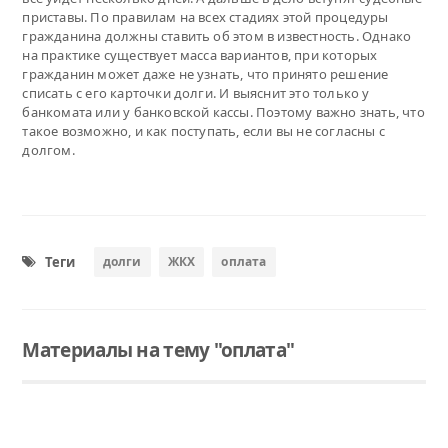
приставы. По правилам на всех стадиях этой процедуры
гражданина должны ставить об этом в известность. Однако
на практике существует масса вариантов, при которых
гражданин может даже не узнать, что принято решение
списать с его карточки долги. И выяснит это только у
банкомата или у банковской кассы. Поэтому важно знать, что
такое возможно, и как поступать, если вы не согласны с
долгом.
Теги
долги
ЖКХ
оплата
Материалы на тему "оплата"
Читать
Долги за ЖКХ и телефон будут взыскивать в приказном порядке
В этом году тысячи граждан могут столкнуться с ситуацией, когда с их зарплатных карточек или других банковских счетов спишут деньги за неоплаченные когда-то коммуналку, связь, налоги.