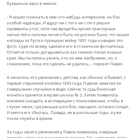
буквально врос в землю.
- Я зашел поискать в нем что-нибудь интересное, но без
особой надежды. И вдруг ни с того ни с сего решил
проверить угол, хотя там вроде бы кроме тракторных
запчастей и соломы ничего быть не должно было. Но нашел
награды за Русско-турецкую войну 1831 года и увидел это
фото. Судя по всему, сделали его в столичном фотоателье.
Остается только догадываться, как снимок попал в наши
края. Мы пытались узнать, кто на нем изображен, но, к
сожалению, пока это сделать не удалось, - говорит Павел.
А началось его увлечение с детства, как обычно и бывает, с
первой старинной копейки 1843 года. Павлик заметил ее
совершенно случайно в воде. Сейчас та судьбоносная
монетка хранится в музее школы № 2. Затем появилось
желание съездить в экспедицию с поисковиками, чтобы в
глухих лесах, где раньше шли бои, находить останки солдат.
И мечта его сбылась. Правда, не в школьные годы, а уже
после службы в армии.
За годы своего увлечения у Павла появились и верные
приметы того, где лучше вести поиски. Так, например, если