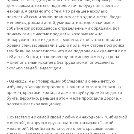
дом с арками, то в его подполье точно будут интересные
находки. А связано это с тем, что раньше несколько
поколений семьи жили по многу лет в одном месте. Люди
женились, рожали детей, умирали, и каждое значимое
событие сопровождалось определенными обрядами. Вот
почему самые частые предметы, которые можно
обнаружить в таких домах – монеты. Их обычно прятали в
брёвна стен, засовывали в щели пола. Чем старее постройка,
тем больше вероятности, что в её подполе они хранятся и по
сей день. Кстати, по количеству, номиналу и месту схрона
монет опытный искатель без труда может определить,
сколько свадеб "видел" дом.
- Однажды мы с товарищем обследовали очень ветхую
избушку в Заводопетровском. Нашли много монет разных
времён, крестики, кольца и даже чешуйку времён медного
бунта. Вероятно, раньше в этом месте проходила дорога, -
рассказывает коллекционер.
Похвастал он и самой своей любимой находкой – "Сибирской
монетой", которую в кругах знатоков называют "самой
желанной". И, действительно, это очень красивая вещь –
огромный екатерининский вензель с одной стороны, а с