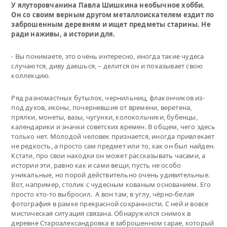
У ялуторовчанина Павла Шишкина необычное хобби.
Он со своим верным другом металлоискателем ездит по
заброшенным деревням и ищет предметы старины. Не
ради наживы, а истории для.
- Вы понимаете, это очень интересно, иногда такие чудеса
случаются, диву даешься, – делится он и показывает свою
коллекцию.
Ряд разномастных бутылок, чернильниц, флакончиков из-
под духов, иконы, почерневшие от времени, веретена,
прялки, монеты, вазы, чугунки, колокольчики, бубенцы,
календарики и значки советских времен. В общем, чего здесь
только нет. Молодой человек признается, иногда привлекает
не редкость, а просто сам предмет или то, как он был найден.
Кстати, про свои находки он может рассказывать часами, а
истории эти, равно как и сами вещи, пусть не особо
уникальные, но порой действительно очень удивительные.
Вот, например, столик с чудесным кованым основанием. Его
просто кто-то выбросил. А вон там, в углу, чёрно-белая
фотография в рамке прекрасной сохранности. С ней и вовсе
мистическая ситуация связана. Обнаружился снимок в
деревне Староалександровка в заброшенном сарае, который