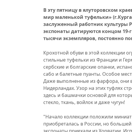
В эту пятницу в ялуторовском кра
мир маленькой туфельки» (г.Курган
заслуженный работник культуры Р
экспонаты датируются концом 19-г
тысячи экземпляров, постоянно поп
Крохотной обуви в этой коллекции о
стильные туфельки из Франции и Гер
сербские и болгарские опанки, испан
сабо и балетные пуанты. Особое мес
Даже выполненные из фарфора, они в
Нидерландах. Узор на этих туфлях ст
здесь и башмачки основой для которы
стекло, ткань, войлок и даже чугун!
"Начало коллекции положили миниат
приобреталась в России, но большей
экспонаты приехали из Хорватии, Исп