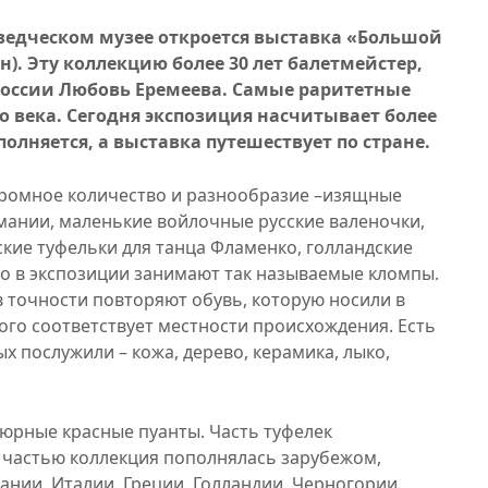
еведческом музее откроется выставка «Большой
). Эту коллекцию более 30 лет балетмейстер,
оссии Любовь Еремеева. Самые раритетные
о века. Сегодня экспозиция насчитывает более
олняется, а выставка путешествует по стране.
громное количество и разнообразие –изящные
мании, маленькие войлочные русские валеночки,
ские туфельки для танца Фламенко, голландские
то в экспозиции занимают так называемые кломпы.
 точности повторяют обувь, которую носили в
рого соответствует местности происхождения. Есть
х послужили – кожа, дерево, керамика, лыко,
юрные красные пуанты. Часть туфелек
 частью коллекция пополнялась зарубежом,
ании, Италии, Греции, Голландии, Черногории,