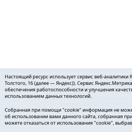
Настоящий ресурс использует сервис веб-аналитики Я
Толстого, 16 (далее — Яндекс)). Сервис Яндекс.Метри
обеспечения работоспособности и улучшения качеств
16+ ©
Ялуторовск знает / Новости город
использованием данных технологий.
Учредитель: АНО «ИИЦ « Ялуторовская жиз
E-mail:
yznaet@inbox.ru
Тел.: 8(34535)2-02-
Собранная при помощи "cookie" информация не може
Регистрационный номер ЭЛ № ФС 77-64937 
об использовании вами данного сайта, собранная при 
массовых коммуникаций.
Политика оператора
можете отказаться от использования "cookie", выбра