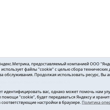
ндекс.Метрика, предоставляемый компанией ООО "Яндекс"
ка использует файлы "cookie" с целью сбора технических
а обслуживания. Продолжая использовать ресурс, Вы а
а и района
2016-2023
нь». Главный редактор: Вешкурцева С.П.
51
т идентифицировать вас, однако может помочь нам ул
от 24.02.2016г. выдан Федеральной службой по надзору в сфе
помощи "cookie", будет передаваться Яндексу и хранить
в соответствующие настройки в браузере.
Политика опе