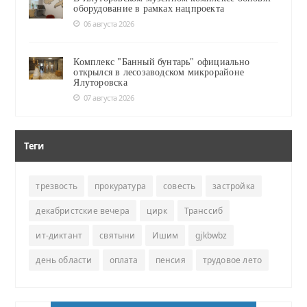
оборудование в рамках нацпроекта
06 августа 2026
Комплекс "Банный бунтарь" официально
открылся в лесозаводском микрорайоне
Ялуторовска
07 августа 2026
Теги
трезвость
прокуратура
совесть
застройка
декабристские вечера
цирк
Транссиб
ит-диктант
святыни
Ишим
gjkbwbz
день области
оплата
пенсия
трудовое лето