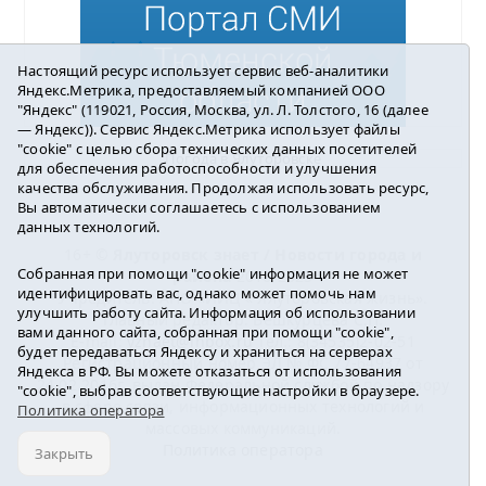
Настоящий ресурс использует сервис веб-аналитики
Яндекс.Метрика, предоставляемый компанией ООО
"Яндекс" (119021, Россия, Москва, ул. Л. Толстого, 16 (далее
— Яндекс)). Сервис Яндекс.Метрика использует файлы
"cookie" с целью сбора технических данных посетителей
Погода в Ялуторовске
для обеспечения работоспособности и улучшения
качества обслуживания. Продолжая использовать ресурс,
Вы автоматически соглашаетесь с использованием
данных технологий.
16+ ©
Ялуторовск знает / Новости города и
Собранная при помощи "cookie" информация не может
района
2016-2023
идентифицировать вас, однако может помочь нам
Учредитель: АНО «ИИЦ « Ялуторовская жизнь».
улучшить работу сайта. Информация об использовании
Главный редактор: Вешкурцева С.П.
вами данного сайта, собранная при помощи "cookie",
E-mail:
yznaet@inbox.ru
Тел.: 8(34535)2-02-51
будет передаваться Яндексу и храниться на серверах
Регистрационный номер ЭЛ № ФС 77-64937 от
Яндекса в РФ. Вы можете отказаться от использования
24.02.2016г. выдан Федеральной службой по надзору
"cookie", выбрав соответствующие настройки в браузере.
в сфере связи, информационных технологий и
Политика оператора
массовых коммуникаций.
Политика оператора
Закрыть