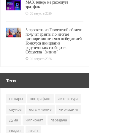
MAX теперь не расходует
траффик
03 августа 2026
5 проектов из Тюменской области
получат гранты по итогам
расширения перечня победителей
Конкурса инициатив
родительских сообществ
Общества "Знание"
04 августа 2026
Теги
пожары
контрафакт
литература
служба
есть мнение
чирлидинг
Дума
чмпионат
передача
солдат
отчёт