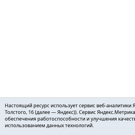
Настоящий ресурс использует сервис веб-аналитики Я
Толстого, 16 (далее — Яндекс)). Сервис Яндекс.Метри
обеспечения работоспособности и улучшения качеств
16+ ©
Ялуторовск знает / Новости город
использованием данных технологий.
Учредитель: АНО «ИИЦ « Ялуторовская жиз
E-mail:
yznaet@inbox.ru
Тел.: 8(34535)2-02-