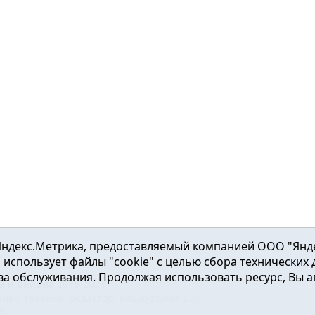
ндекс.Метрика, предоставляемый компанией ООО "Яндекс"
ка использует файлы "cookie" с целью сбора технических
а обслуживания. Продолжая использовать ресурс, Вы а
а и района
2016-2023
нь». Главный редактор: Вешкурцева С.П.
51