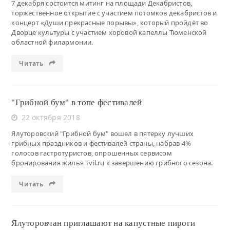
7 декабря состоится митинг на площади Декабристов,
торжественное открытие с участием потомков декабристов и
концерт «Души прекрасные порывы», который пройдёт во
Дворце культуры с участием хоровой капеллы Тюменской
областной филармонии.
Читать
"Грибной бум" в топе фестивалей
22 октября 2018
Ялуторовский "Грибной бум" вошел в пятерку лучших
грибных праздников и фестивалей страны, набрав 4%
голосов гастротуристов, опрошенных сервисом
бронирования жилья Tvil.ru к завершению грибного сезона.
Читать
Ялуторовчан приглашают на капустные пироги