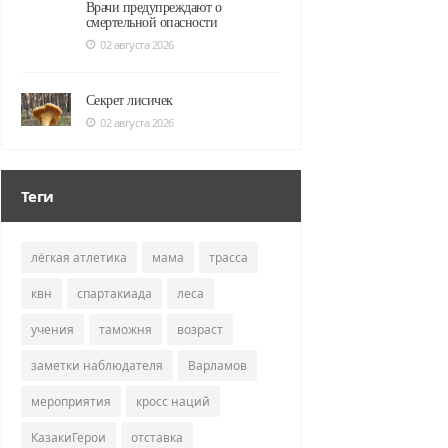
Врачи предупреждают о
смертельной опасности
02 августа 2026
Секрет лисичек
02 августа 2026
Теги
лёгкая атлетика
мама
трасса
квн
спартакиада
леса
учения
таможня
возраст
заметки наблюдателя
Варламов
мероприятия
кросс наций
КазакиГерои
отставка