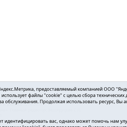
ндекс.Метрика, предоставляемый компанией ООО "Яндекс"
ка использует файлы "cookie" с целью сбора технических
а обслуживания. Продолжая использовать ресурс, Вы а
а и района
2016-2023
нь». Главный редактор: Вешкурцева С.П.
51
т идентифицировать вас, однако может помочь нам ул
от 24.02.2016г. выдан Федеральной службой по надзору в сфе