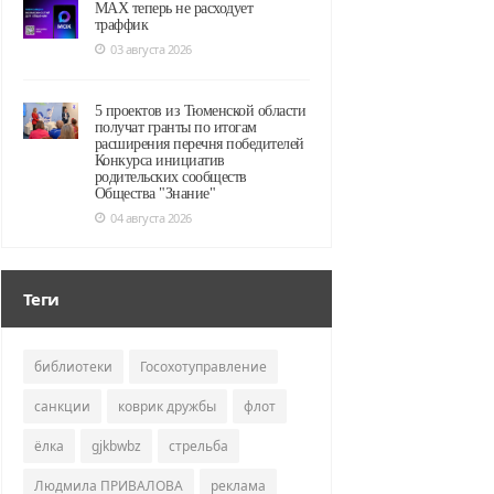
MAX теперь не расходует
траффик
03 августа 2026
5 проектов из Тюменской области
получат гранты по итогам
расширения перечня победителей
Конкурса инициатив
родительских сообществ
Общества "Знание"
04 августа 2026
Теги
библиотеки
Госохотуправление
санкции
коврик дружбы
флот
ёлка
gjkbwbz
стрельба
Людмила ПРИВАЛОВА
реклама