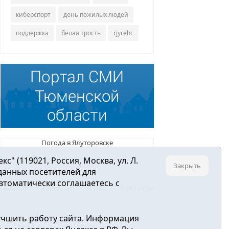
киберспорт
день пожилых людей
поддержка
белая трость
rjyrehc
Погода в Ялуторовске
 (119021, Россия, Москва, ул. Л.
Закрыть
 данных посетителей для
втоматически соглашаетесь с
Главная
Новости
О нас
Контакты
учшить работу сайта. Информация
ре связи, информационных технологий и