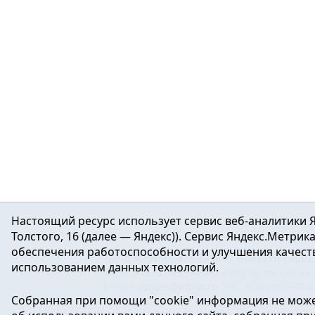
Настоящий ресурс использует сервис веб-аналитики Я
Толстого, 16 (далее — Яндекс)). Сервис Яндекс.Метри
обеспечения работоспособности и улучшения качеств
16+ ©
Ялуторовск знает / Новости город
использованием данных технологий.
Учредитель: АНО «ИИЦ « Ялуторовская жиз
E-mail:
yznaet@inbox.ru
Тел.: 8(34535)2-02-
Собранная при помощи "cookie" информация не може
Регистрационный номер ЭЛ № ФС 77-64937 
массовых коммуникаций.