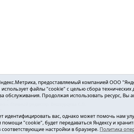
ндекс.Метрика, предоставляемый компанией ООО "Яндекс"
ка использует файлы "cookie" с целью сбора технических
а обслуживания. Продолжая использовать ресурс, Вы а
а и района
2016-2023
нь». Главный редактор: Вешкурцева С.П.
51
т идентифицировать вас, однако может помочь нам ул
от 24.02.2016г. выдан Федеральной службой по надзору в сфе
помощи "cookie", будет передаваться Яндексу и хранить
в соответствующие настройки в браузере.
Политика опе