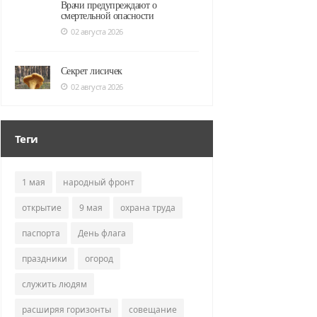
Врачи предупреждают о
смертельной опасности
02 августа 2026
Секрет лисичек
02 августа 2026
Теги
1 мая
народный фронт
открытие
9 мая
охрана труда
паспорта
День флага
праздники
огород
служить людям
расширяя горизонты
совещание