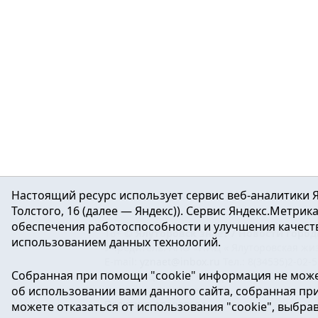
Настоящий ресурс использует сервис веб-аналитики Я
Толстого, 16 (далее — Яндекс)). Сервис Яндекс.Метри
обеспечения работоспособности и улучшения качеств
16+ ©
Ялуторовск знает / Новости город
использованием данных технологий.
Учредитель: АНО «ИИЦ « Ялуторовская жиз
E-mail:
yznaet@inbox.ru
Тел.: 8(34535)2-02-
Собранная при помощи "cookie" информация не може
Регистрационный номер ЭЛ № ФС 77-64937 
об использовании вами данного сайта, собранная при 
массовых коммуникаций.
Политика оператора
можете отказаться от использования "cookie", выбра