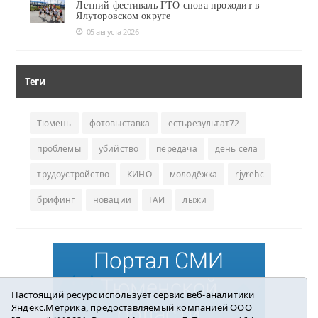
Летний фестиваль ГТО снова проходит в
Ялуторовском округе
05 августа 2026
Теги
Тюмень
фотовыставка
естьрезультат72
проблемы
убийство
передача
день села
трудоустройство
КИНО
молодёжка
rjyrehc
брифинг
новации
ГАИ
лыжи
Настоящий ресурс использует сервис веб-аналитики
Яндекс.Метрика, предоставляемый компанией ООО