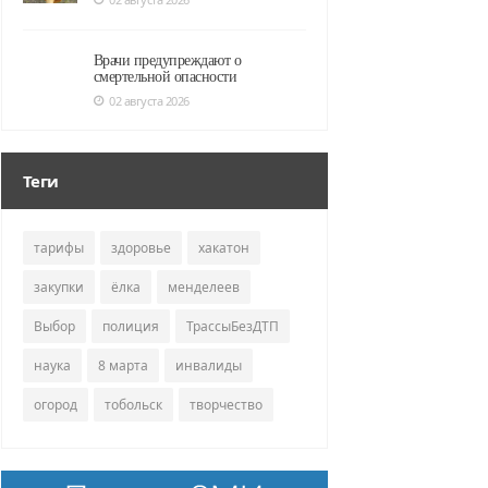
Врачи предупреждают о
смертельной опасности
02 августа 2026
Теги
тарифы
здоровье
хакатон
закупки
ёлка
менделеев
Выбор
полиция
ТрассыБезДТП
наука
8 марта
инвалиды
огород
тобольск
творчество