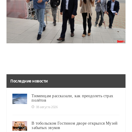
Читать
Руководители учреждений КДЦ ознакомили их с работой кинотеатра, танцевальной студией и студией звукозаписи.
Последние новости
Тюменцам рассказали, как преодолеть страх
полётов
08 августа 2026
В тобольском Гостином дворе открылся Музей
забытых звуков