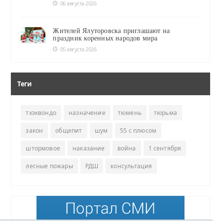
06 августа 2026
Жителей Ялуторовска приглашают на
праздник коренных народов мира
05 августа 2026
Теги
тхэквондо
назначение
тюмень
тюрьма
закон
общепит
шум
55 с плюсом
штормовое
наказание
война
1 сентября
лесные пожары
РДШ
консультация