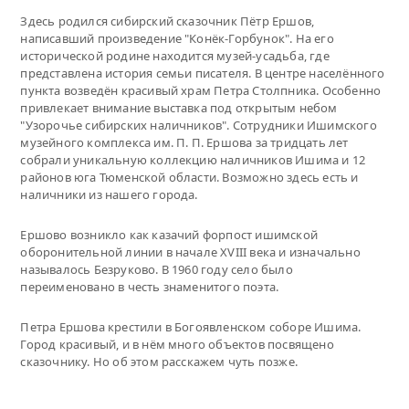
Здесь родился сибирский сказочник Пётр Ершов,
написавший произведение "Конёк-Горбунок". На его
исторической родине находится музей-усадьба, где
представлена история семьи писателя. В центре населённого
пункта возведён красивый храм Петра Столпника. Особенно
привлекает внимание выставка под открытым небом
"Узорочье сибирских наличников". Сотрудники Ишимского
музейного комплекса им. П. П. Ершова за тридцать лет
собрали уникальную коллекцию наличников Ишима и 12
районов юга Тюменской области. Возможно здесь есть и
наличники из нашего города.
Ершово возникло как казачий форпост ишимской
оборонительной линии в начале XVIII века и изначально
называлось Безруково. В 1960 году село было
переименовано в честь знаменитого поэта.
Петра Ершова крестили в Богоявленском соборе Ишима.
Город красивый, и в нём много объектов посвящено
сказочнику. Но об этом расскажем чуть позже.