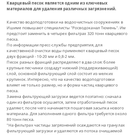
Кварцевый песок является одним из ключевых
материалов для удаления различных загрязнений.
Качество водоподготовки на водоочистных сооружениях в
Ишиме повышают специалисты "Росводоканал Тюмень". Им
предстоит заменить в четырех фильтрах 320 тонн кварцевого
песка.
По информации пресс-службы предприятия, для
качественной очистки воды применяют кварцевый песок
двух фракций - 10-20 мм и 0,8-2 мм.
Песок разных фракций распределяют в два слоя: более
крупные песчинки создадут нижний (поддерживающий)
слой, основной фильтрующий слой состоит из мелких
крупинок. Интересно, что на качество водоподготовки
влияет не только размер, но и форма частиц кварцевого
песка.
Замена фильтрующей загрузки ведется поэтапно: сначала
один из фильтров осушается, затем отработанный песок
удаляют, после чего начинается пошаговая засыпка нового
материала. Для заполнения одного фильтра требуется около
80 тонн песка.
"На фильтрах частицы загрязнений осаждаются на гранулах
фильтрующей загрузки и удаляются из потока очищаемой