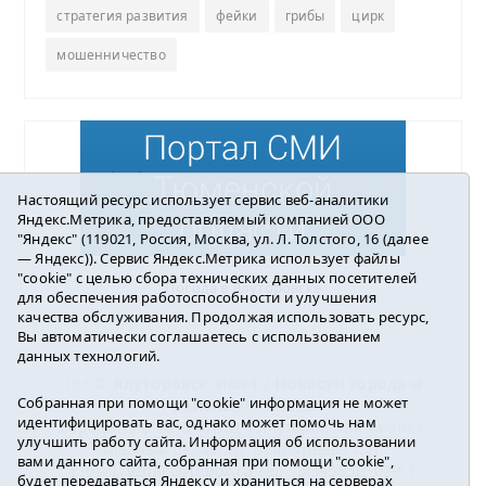
стратегия развития
фейки
грибы
цирк
мошенничество
Настоящий ресурс использует сервис веб-аналитики
Яндекс.Метрика, предоставляемый компанией ООО
"Яндекс" (119021, Россия, Москва, ул. Л. Толстого, 16 (далее
— Яндекс)). Сервис Яндекс.Метрика использует файлы
"cookie" с целью сбора технических данных посетителей
Погода в Ялуторовске
для обеспечения работоспособности и улучшения
качества обслуживания. Продолжая использовать ресурс,
Вы автоматически соглашаетесь с использованием
данных технологий.
16+ ©
Ялуторовск знает / Новости города и
Собранная при помощи "cookie" информация не может
района
2016-2023
идентифицировать вас, однако может помочь нам
Учредитель: АНО «ИИЦ « Ялуторовская жизнь».
улучшить работу сайта. Информация об использовании
Главный редактор: Вешкурцева С.П.
вами данного сайта, собранная при помощи "cookie",
E-mail:
yznaet@inbox.ru
Тел.: 8(34535)2-02-51
будет передаваться Яндексу и храниться на серверах