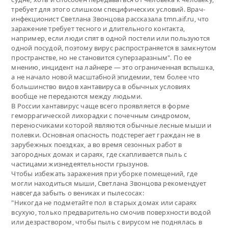
требует для этого слишком специфических условий. Врач-
инфекционист Светлана Звонцова рассказала tmn.aif.ru, что
заражение требует тесного и длительного контакта,
например, если люди спят в одной постели или пользуются
одной посудой, поэтому вирус распространяется в замкнутом
пространстве, но не становится суперзаразным". По ее
мнению, инцидент на лайнере — это ограниченная вспышка,
а не начало новой масштабной эпидемии, тем более что
большинство видов хантавируса в обычных условиях
вообще не передаются между людьми.
В России хантавирус чаще всего проявляется в форме
геморрагической лихорадки с почечным синдромом,
переносчиками которой являются обычные лесные мыши и
полевки. Основная опасность подстерегает граждан не в
зарубежных поездках, а во время сезонных работ в
загородных домах и сараях, где скапливается пыль с
частицами жизнедеятельности грызунов.
Чтобы избежать заражения при уборке помещений, где
могли находиться мыши, Светлана Звонцова рекомендует
навсегда забыть о вениках и пылесосах:
"Никогда не подметайте пол в старых домах или сараях
всухую, только предварительно смочив поверхности водой
или дезраствором, чтобы пыль с вирусом не поднялась в