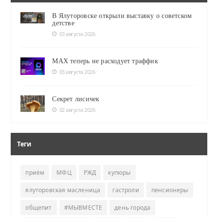
В Ялуторовске открыли выставку о советском
детстве
03 августа 2026
MAX теперь не расходует траффик
03 августа 2026
Секрет лисичек
02 августа 2026
Теги
приём
МФЦ
РЖД
купюры
ялуторовская масленица
гастроли
пенсионеры
общепит
#МЫВМЕСТЕ
день города