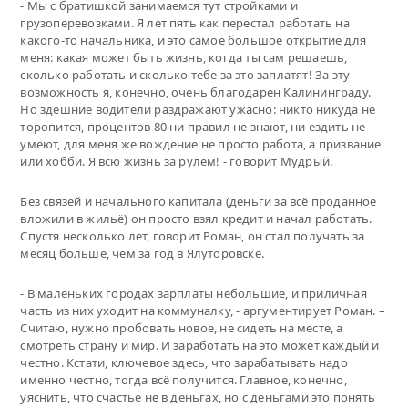
- Мы с братишкой занимаемся тут стройками и
грузоперевозками. Я лет пять как перестал работать на
какого-то начальника, и это самое большое открытие для
меня: какая может быть жизнь, когда ты сам решаешь,
сколько работать и сколько тебе за это заплатят! За эту
возможность я, конечно, очень благодарен Калининграду.
Но здешние водители раздражают ужасно: никто никуда не
торопится, процентов 80 ни правил не знают, ни ездить не
умеют, для меня же вождение не просто работа, а призвание
или хобби. Я всю жизнь за рулём! - говорит Мудрый.
Без связей и начального капитала (деньги за всё проданное
вложили в жильё) он просто взял кредит и начал работать.
Спустя несколько лет, говорит Роман, он стал получать за
месяц больше, чем за год в Ялуторовске.
- В маленьких городах зарплаты небольшие, и приличная
часть из них уходит на коммуналку, - аргументирует Роман. –
Считаю, нужно пробовать новое, не сидеть на месте, а
смотреть страну и мир. И заработать на это может каждый и
честно. Кстати, ключевое здесь, что зарабатывать надо
именно честно, тогда всё получится. Главное, конечно,
уяснить, что счастье не в деньгах, но с деньгами это понять