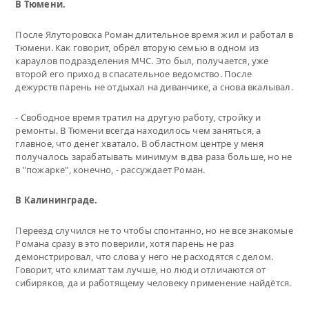
В Тюмени.
После Ялуторовска Роман длительное время жил и работал в
Тюмени. Как говорит, обрёл вторую семью в одном из
караулов подразделения МЧС. Это был, получается, уже
второй его приход в спасательное ведомство. После
дежурств парень не отдыхал на диванчике, а снова вкалывал.
- Свободное время тратил на другую работу, стройку и
ремонты. В Тюмени всегда находилось чем заняться, а
главное, что денег хватало. В областном центре у меня
получалось зарабатывать минимум в два раза больше, но не
в "пожарке", конечно, - рассуждает Роман.
В Калининграде.
Переезд случился не то чтобы спонтанно, но не все знакомые
Романа сразу в это поверили, хотя парень не раз
демонстрировал, что слова у него не расходятся с делом.
Говорит, что климат там лучше, но люди отличаются от
сибиряков, да и работящему человеку применение найдётся.