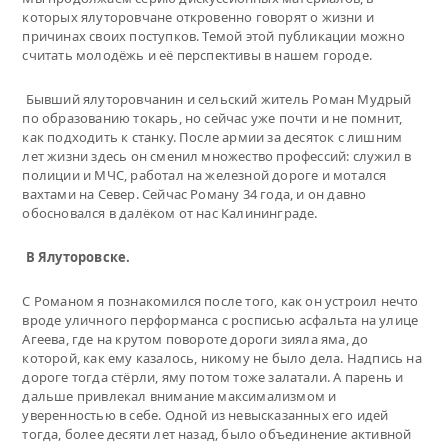
которых ялуторовчане откровенно говорят о жизни и
причинах своих поступков. Темой этой публикации можно
считать молодёжь и её перспективы в нашем городе.
Бывший ялуторовчанин и сельский житель Роман Мудрый
по образованию токарь, но сейчас уже почти и не помнит,
как подходить к станку. После армии за десяток с лишним
лет жизни здесь он сменил множество профессий: служил в
полиции и МЧС, работал на железной дороге и мотался
вахтами на Север. Сейчас Роману 34 года, и он давно
обосновался в далёком от нас Калининграде.
В Ялуторовске.
С Романом я познакомился после того, как он устроил нечто
вроде уличного перформанса с росписью асфальта на улице
Агеева, где на крутом повороте дороги зияла яма, до
которой, как ему казалось, никому не было дела. Надпись на
дороге тогда стёрли, яму потом тоже залатали. А парень и
дальше привлекал внимание максимализмом и
уверенностью в себе. Одной из невысказанных его идей
тогда, более десяти лет назад, было объединение активной