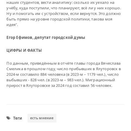
наших студентов, вести аналитику: сколько их уехало на
учёбу, куда поступили, что планируют, всё ли у них хорошо.
Ну и помогать им с устройством, если вернутся. Это должно
быть прямо на уровне городской политики, такова моя
идея".
Егор Ефимов, депутат городской думы
ЦИФРЫ И ФАКТЫ
По данным, приведённым в отчёте главы города Вячеслава
Смелика в прошлом году, число прибывших в Ялуторовск в
2024-м составило 884 человека (в 2023-м – 1179 чел.), число
выбывших - 828 чел. (в 2023-м – 983 чел.). Миграционный
прирост в Ялуторовске за 2024 год составил 56 человек.
Теги
есть мнение