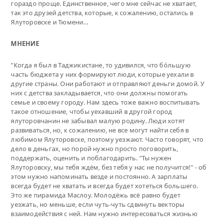
гораздо проще. Единственное, чего мне сейчас не хватает,
так это друзей детства, которые, к сожалению, остались в
Ялуторовске и Тюмени...
МНЕНИЕ
"Когда я был в Таджикистане, то удивился, что бо́льшую
часть бюджета у них формируют люди, которые уехали в
другие страны. Они работают и отправляют деньги домой. У
них с детства закладывается, что они должны помогать
семье и своему городу. Нам здесь тоже важно воспитывать
такое отношение, чтобы уехавший в другой город
ялуторовчанин не забывал малую родину. Люди хотят
развиваться, но, к сожалению, не все могут найти себя в
любимом Ялуторовске, поэтому уезжают. Часто говорят, что
дело в деньгах, но порой нужно просто поговорить,
поддержать, оценить и поблагодарить. "Ты нужен
Ялуторовску, мы тебя ждём, без тебя у нас не получится!" - об
этом нужно напоминать везде и постоянно. А зарплаты
всегда будет не хватать и всегда будет хотеться большего.
Это же пирамида Маслоу. Молодёжь всё равно будет
уезжать, но меньше, если чуть-чуть сдвинуть векторы
взаимодействия с ней. Нам нужно интересоваться жизнью