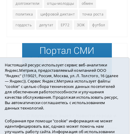
долгожители
отцы-молодцы
обмен
политика
цифровой диктант
точка роста
гордость
депутат
ЕР72
ЗОЖ
футбол
Настоящий ресурс использует сервис веб-аналитики
Яндекс.Метрика, предоставляемый компанией ООО
"Яндекс" (119021, Россия, Москва, ул. Л. Толстого, 16 (далее
— Яндекс)). Сервис Яндекс.Метрика использует файлы
"cookie" с целью сбора технических данных посетителей
Погода в Ялуторовске
для обеспечения работоспособности и улучшения
качества обслуживания. Продолжая использовать ресурс,
Вы автоматически соглашаетесь с использованием
данных технологий.
16+ ©
Ялуторовск знает / Новости города и
Собранная при помощи "cookie" информация не может
района
2016-2023
идентифицировать вас, однако может помочь нам
Учредитель: АНО «ИИЦ « Ялуторовская жизнь».
улучшить работу сайта. Информация об использовании
Главный редактор: Вешкурцева С.П.