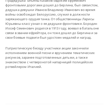
Прадедушка Татьяны Казаков Евдоким Ефремович
фронтовыми дорогами дошел до Берлина, был связистом,
дедушка девушки Иванов Владимир Иванович во время
войны освобождал Белоруссию, служил в должности
заряжающего орудия танка. От общественницы Ларисы
Юрьевны класс узнал о ее дедушке-фронтовике. Бородин
Иосиф Семенович родился в 1913 году, воевал в батальоне
связи в звании ефрейтора, он тоже дошел до Берлина и за
свои боевые подвиги был удостоен медалей и наград.
Патриотическую беседу участники акции закончили
исполнением военной песни и вручением тематических
рисунков, заранее подготовленных детьми, а также
знакомством с четвероногой напарницей полицейских
ротвейлером Италией.