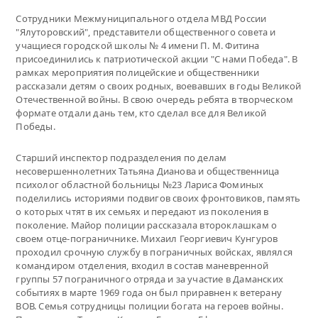
Сотрудники Межмуниципального отдела МВД России
"Ялуторовский", представители общественного совета и
учащиеся городской школы № 4 имени П. М. Фитина
присоединились к патриотической акции "С нами Победа". В
рамках мероприятия полицейские и общественники
рассказали детям о своих родных, воевавших в годы Великой
Отечественной войны. В свою очередь ребята в творческом
формате отдали дань тем, кто сделал все для Великой
Победы.
Старший инспектор подразделения по делам
несовершеннолетних Татьяна Дианова и общественница
психолог областной больницы №23 Лариса Фоминых
поделились историями подвигов своих фронтовиков, память
о которых чтят в их семьях и передают из поколения в
поколение. Майор полиции рассказала второклашкам о
своем отце-пограничнике. Михаил Георгиевич Кунгуров
проходил срочную службу в пограничных войсках, являлся
командиром отделения, входил в состав маневренной
группы 57 пограничного отряда и за участие в Даманских
событиях в марте 1969 года он был приравнен к ветерану
ВОВ. Семья сотрудницы полиции богата на героев войны.