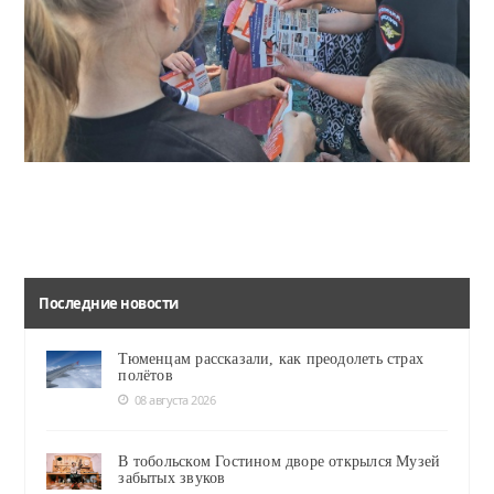
Ялуторовские полицейские проводят мероприятия по профилактике мошенничества среди несовершеннолетних
В завершение оживленной беседы дети заинтересовались ярким наглядным материалом с профилактической информацией.
Последние новости
Тюменцам рассказали, как преодолеть страх
полётов
08 августа 2026
В тобольском Гостином дворе открылся Музей
забытых звуков