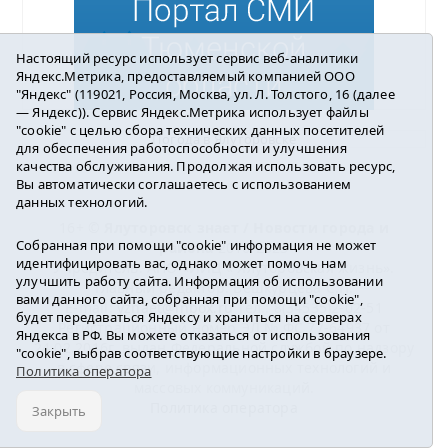
Настоящий ресурс использует сервис веб-аналитики
Яндекс.Метрика, предоставляемый компанией ООО
"Яндекс" (119021, Россия, Москва, ул. Л. Толстого, 16 (далее
— Яндекс)). Сервис Яндекс.Метрика использует файлы
"cookie" с целью сбора технических данных посетителей
Погода в Ялуторовске
для обеспечения работоспособности и улучшения
качества обслуживания. Продолжая использовать ресурс,
Вы автоматически соглашаетесь с использованием
данных технологий.
16+ ©
Ялуторовск знает / Новости города и
Собранная при помощи "cookie" информация не может
района
2016-2023
идентифицировать вас, однако может помочь нам
Учредитель: АНО «ИИЦ « Ялуторовская жизнь».
улучшить работу сайта. Информация об использовании
Главный редактор: Вешкурцева С.П.
вами данного сайта, собранная при помощи "cookie",
E-mail:
yznaet@inbox.ru
Тел.: 8(34535)2-02-51
будет передаваться Яндексу и храниться на серверах
Регистрационный номер ЭЛ № ФС 77-64937 от
Яндекса в РФ. Вы можете отказаться от использования
24.02.2016г. выдан Федеральной службой по надзору
"cookie", выбрав соответствующие настройки в браузере.
в сфере связи, информационных технологий и
Политика оператора
массовых коммуникаций.
Политика оператора
Закрыть