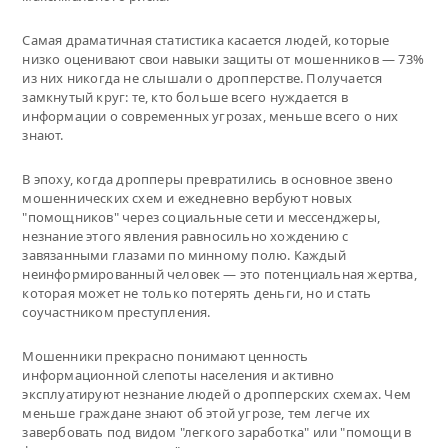
Самая драматичная статистика касается людей, которые
низко оценивают свои навыки защиты от мошенников — 73%
из них никогда не слышали о дропперстве. Получается
замкнутый круг: те, кто больше всего нуждается в
информации о современных угрозах, меньше всего о них
знают.
В эпоху, когда дропперы превратились в основное звено
мошеннических схем и ежедневно вербуют новых
"помощников" через социальные сети и мессенджеры,
незнание этого явления равносильно хождению с
завязанными глазами по минному полю. Каждый
неинформированный человек — это потенциальная жертва,
которая может не только потерять деньги, но и стать
соучастником преступления.
Мошенники прекрасно понимают ценность
информационной слепоты населения и активно
эксплуатируют незнание людей о дропперских схемах. Чем
меньше граждане знают об этой угрозе, тем легче их
завербовать под видом "легкого заработка" или "помощи в