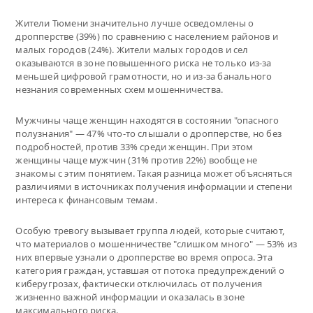
Жители Тюмени значительно лучше осведомлены о
дропперстве (39%) по сравнению с населением районов и
малых городов (24%). Жители малых городов и сел
оказываются в зоне повышенного риска не только из-за
меньшей цифровой грамотности, но и из-за банального
незнания современных схем мошенничества.
Мужчины чаще женщин находятся в состоянии "опасного
полузнания" — 47% что-то слышали о дропперстве, но без
подробностей, против 33% среди женщин. При этом
женщины чаще мужчин (31% против 22%) вообще не
знакомы с этим понятием. Такая разница может объясняться
различиями в источниках получения информации и степени
интереса к финансовым темам.
Особую тревогу вызывает группа людей, которые считают,
что материалов о мошенничестве "слишком много" — 53% из
них впервые узнали о дропперстве во время опроса. Эта
категория граждан, уставшая от потока предупреждений о
киберугрозах, фактически отключилась от получения
жизненно важной информации и оказалась в зоне
максимального риска.