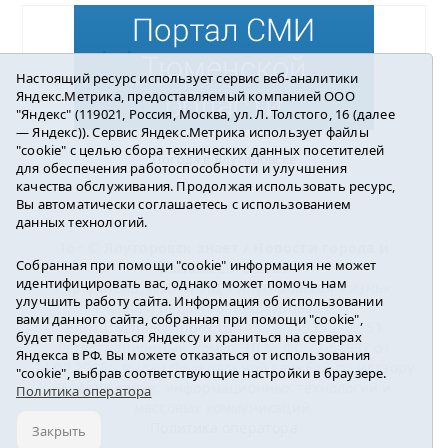
Настоящий ресурс использует сервис веб-аналитики
Яндекс.Метрика, предоставляемый компанией ООО
"Яндекс" (119021, Россия, Москва, ул. Л. Толстого, 16 (далее
— Яндекс)). Сервис Яндекс.Метрика использует файлы
"cookie" с целью сбора технических данных посетителей
Погода в Ялуторовске
для обеспечения работоспособности и улучшения
качества обслуживания. Продолжая использовать ресурс,
Вы автоматически соглашаетесь с использованием
данных технологий.
16+ ©
Ялуторовск знает / Новости города и
Собранная при помощи "cookie" информация не может
района
2016-2023
идентифицировать вас, однако может помочь нам
Учредитель: АНО «ИИЦ « Ялуторовская жизнь».
улучшить работу сайта. Информация об использовании
Главный редактор: Вешкурцева С.П.
вами данного сайта, собранная при помощи "cookie",
E-mail:
yznaet@inbox.ru
Тел.: 8(34535)2-02-51
будет передаваться Яндексу и храниться на серверах
Регистрационный номер ЭЛ № ФС 77-64937 от
Яндекса в РФ. Вы можете отказаться от использования
24.02.2016г. выдан Федеральной службой по надзору
"cookie", выбрав соответствующие настройки в браузере.
в сфере связи, информационных технологий и
Политика оператора
массовых коммуникаций.
Политика оператора
Закрыть