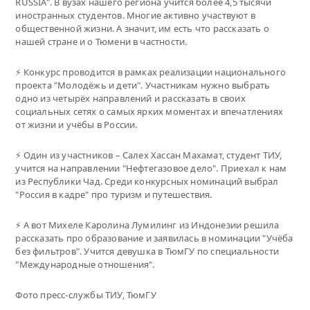
RUSSIA". В вузах нашего региона учится более 4,5 тысячи
иностранных студентов. Многие активно участвуют в
общественной жизни. А значит, им есть что рассказать о
нашей стране и о Тюмени в частности.
⚡️ Конкурс проводится в рамках реализации национального
проекта "Молодёжь и дети". Участникам нужно выбрать
одно из четырёх направлений и рассказать в своих
социальных сетях о самых ярких моментах и впечатлениях
от жизни и учёбы в России.
⚡️ Один из участников – Салех Хассан Махамат, студент ТИУ,
учится на направлении "Нефтегазовое дело". Приехал к нам
из Республики Чад. Среди конкурсных номинаций выбрал
"Россия в кадре" про туризм и путешествия.
⚡️ А вот Михеле Каролина Лумилинг из Индонезии решила
рассказать про образование и заявилась в номинации "Учёба
без фильтров". Учится девушка в ТюмГУ по специальности
"Международные отношения".
Фото пресс-службы ТИУ, ТюмГУ