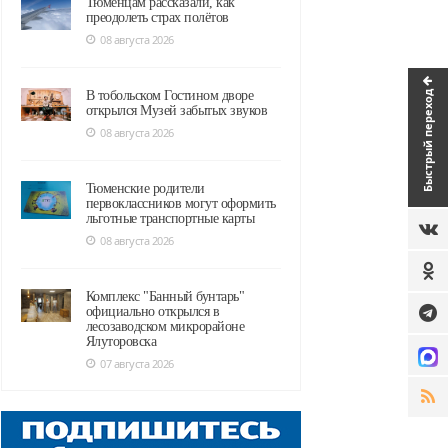
Тюменцам рассказали, как
преодолеть страх полётов
08 августа 2026
Быстрый переход
В тобольском Гостином дворе
открылся Музей забытых звуков
08 августа 2026
Тюменские родители
первоклассников могут оформить
льготные транспортные карты
08 августа 2026
Комплекс "Банный бунтарь"
официально открылся в
лесозаводском микрорайоне
Ялуторовска
07 августа 2026