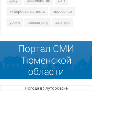
досуг
рыболовство
СУП
кибербезопасность
новоселье
уроки
шелкопряд
зарядка
Погода в Ялуторовске