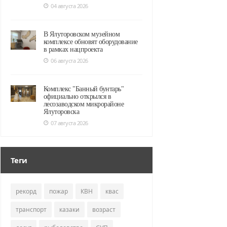
04 августа 2026
В Ялуторовском музейном
комплексе обновят оборудование
в рамках нацпроекта
06 августа 2026
Комплекс "Банный бунтарь"
официально открылся в
лесозаводском микрорайоне
Ялуторовска
07 августа 2026
Теги
рекорд
пожар
КВН
квас
транспорт
казаки
возраст