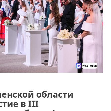
менской области
ие в III