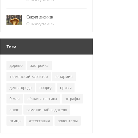
Секрет лисичек
02 августа 2026
Теги
дерево
застройка
тюменский характер
юнармия
день города
попред
призы
9 мая
лёгкая атлетика
штрафы
снюс
заметки наблюдателя
птицы
аттестация
волонтеры