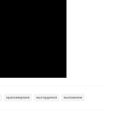
краснаяармия
мыгордимся
мыпомним