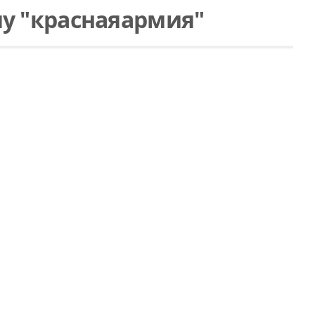
у "краснаяармия"