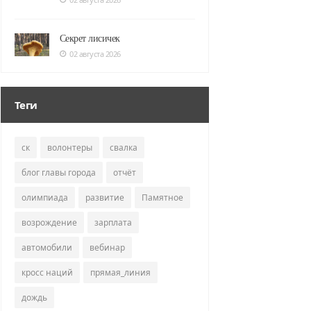
Секрет лисичек
02 августа 2026
Теги
ск
волонтеры
свалка
блог главы города
отчёт
олимпиада
развитие
Памятное
возрождение
зарплата
автомобили
вебинар
кросс наций
прямая_линия
дождь