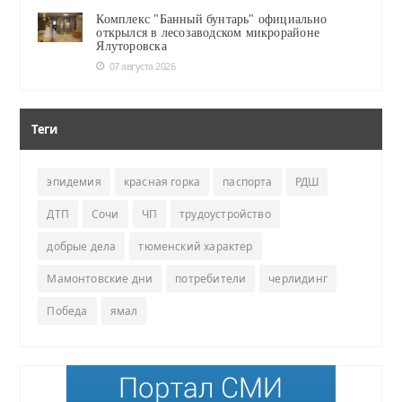
Комплекс "Банный бунтарь" официально
открылся в лесозаводском микрорайоне
Ялуторовска
07 августа 2026
Теги
эпидемия
красная горка
паспорта
РДШ
ДТП
Сочи
ЧП
трудоустройство
добрые дела
тюменский характер
Мамонтовские дни
потребители
черлидинг
Победа
ямал