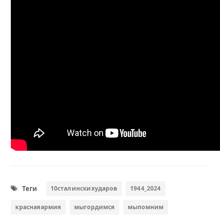
Теги
10сталинскихударов
1944_2024
краснаяармия
мыгордимся
мыпомним