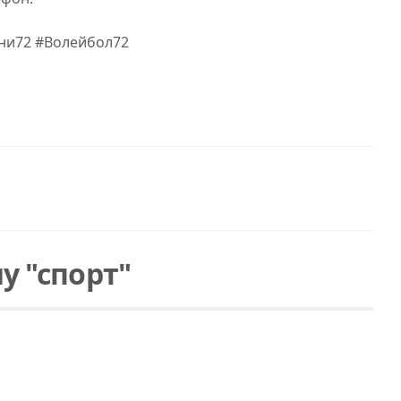
ни72 #Волейбол72
у "спорт"