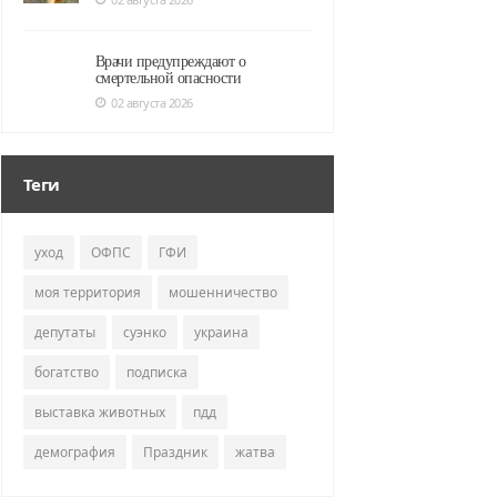
Врачи предупреждают о
смертельной опасности
02 августа 2026
Теги
уход
ОФПС
ГФИ
моя территория
мошенничество
депутаты
суэнко
украина
богатство
подписка
выставка животных
пдд
демография
Праздник
жатва