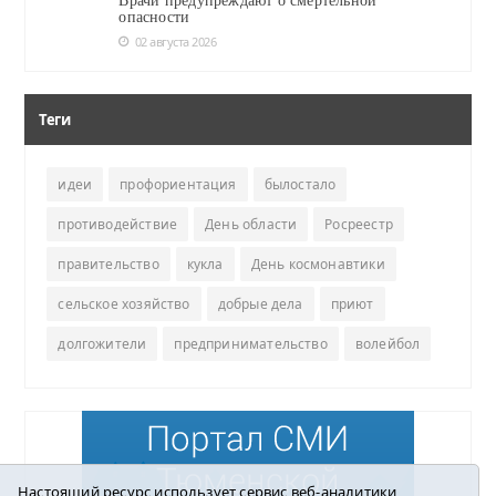
Врачи предупреждают о смертельной
опасности
02 августа 2026
Теги
идеи
профориентация
былостало
противодействие
День области
Росреестр
правительство
кукла
День космонавтики
сельское хозяйство
добрые дела
приют
долгожители
предпринимательство
волейбол
Настоящий ресурс использует сервис веб-аналитики