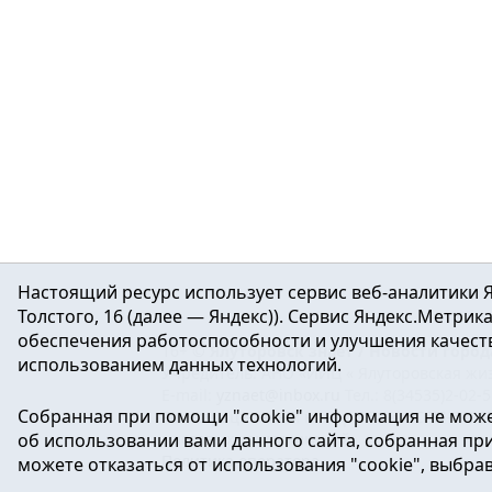
Настоящий ресурс использует сервис веб-аналитики Я
Толстого, 16 (далее — Яндекс)). Сервис Яндекс.Метри
обеспечения работоспособности и улучшения качеств
16+ ©
Ялуторовск знает / Новости город
использованием данных технологий.
Учредитель: АНО «ИИЦ « Ялуторовская жиз
E-mail:
yznaet@inbox.ru
Тел.: 8(34535)2-02-
Собранная при помощи "cookie" информация не може
Регистрационный номер ЭЛ № ФС 77-64937 
об использовании вами данного сайта, собранная при 
массовых коммуникаций.
Политика оператора
можете отказаться от использования "cookie", выбра