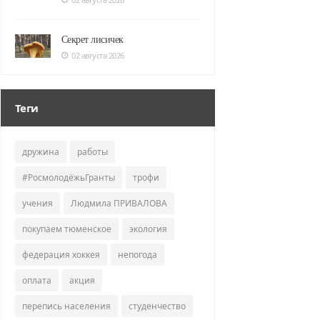
Секрет лисичек
02 августа 2026
Теги
дружина
работы
#РосмолодёжьГранты
трофи
учения
Людмила ПРИВАЛОВА
покупаем тюменское
экология
федерация хоккея
непогода
оплата
акция
перепись населения
студенчество