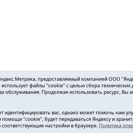
ндекс.Метрика, предоставляемый компанией ООО "Яндекс"
ка использует файлы "cookie" с целью сбора технических
а обслуживания. Продолжая использовать ресурс, Вы а
а и района
2016-2023
нь». Главный редактор: Вешкурцева С.П.
51
т идентифицировать вас, однако может помочь нам ул
от 24.02.2016г. выдан Федеральной службой по надзору в сфе
помощи "cookie", будет передаваться Яндексу и хранить
в соответствующие настройки в браузере.
Политика опе