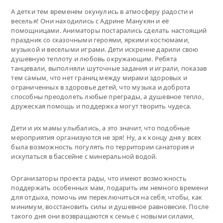
А детки тем временем окунулись в атмосферу радости и
веселья! Они находились с Адрине Манукян и её
помощницами. Аниматоры постарались сделать настоящий
праздник со сказочными героями, яркими костюмами,
музыкой и веселыми играми. Дети искренне дарили свою
душевную теплоту и любовь окружающим. Ребята
танцевали, выполняли шуточные задания и играли, показав
тем самым, что нет границ между мирами здоровых и
ограниченных в здоровье детей, что музыка и доброта
способны преодолеть любые преграды, а душевное тепло,
дружеская помощь и поддержка могут творить чудеса.
Дети и их мамы улыбались, а это значит, что подобные
мероприятия организуются не зря! Ну, а к концу дня у всех
была возможность погулять по территории санатория и
искупаться в бассейне с минеральной водой.
Организаторы проекта рады, что имеют возможность
поддержать особенных мам, подарить им немного времени
для отдыха, помочь им переключиться на себя, чтобы, как
минимум, восстановить силы и душевное равновесие. После
такого дня они возвращаются к семье с новыми силами,