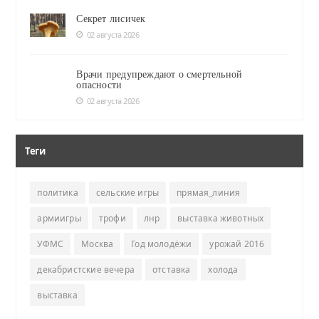
Секрет лисичек
02 августа 2026
Врачи предупреждают о смертельной
опасности
02 августа 2026
Теги
политика
сельские игры
прямая_линия
армиигры
трофи
лнр
выставка животных
УФМС
Москва
Год молодёжи
урожай 2016
декабристские вечера
отставка
холода
выставка