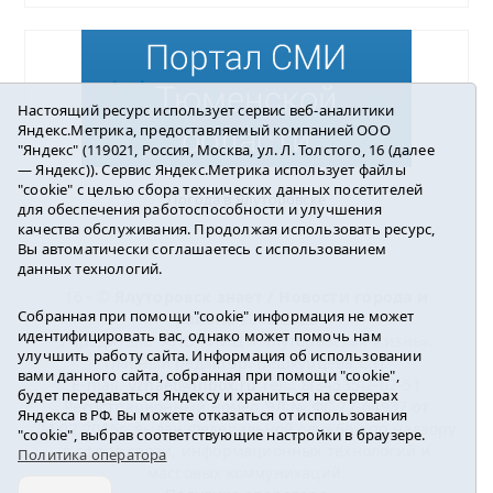
Настоящий ресурс использует сервис веб-аналитики
Яндекс.Метрика, предоставляемый компанией ООО
"Яндекс" (119021, Россия, Москва, ул. Л. Толстого, 16 (далее
— Яндекс)). Сервис Яндекс.Метрика использует файлы
"cookie" с целью сбора технических данных посетителей
Погода в Ялуторовске
для обеспечения работоспособности и улучшения
качества обслуживания. Продолжая использовать ресурс,
Вы автоматически соглашаетесь с использованием
данных технологий.
16+ ©
Ялуторовск знает / Новости города и
Собранная при помощи "cookie" информация не может
района
2016-2023
идентифицировать вас, однако может помочь нам
Учредитель: АНО «ИИЦ « Ялуторовская жизнь».
улучшить работу сайта. Информация об использовании
Главный редактор: Вешкурцева С.П.
вами данного сайта, собранная при помощи "cookie",
E-mail:
yznaet@inbox.ru
Тел.: 8(34535)2-02-51
будет передаваться Яндексу и храниться на серверах
Регистрационный номер ЭЛ № ФС 77-64937 от
Яндекса в РФ. Вы можете отказаться от использования
24.02.2016г. выдан Федеральной службой по надзору
"cookie", выбрав соответствующие настройки в браузере.
в сфере связи, информационных технологий и
Политика оператора
массовых коммуникаций.