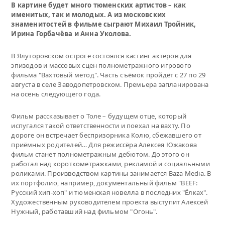
В картине будет много тюменских артистов – как
именитых, так и молодых. А из московских
знаменитостей в фильме сыграют Михаил Тройник,
Ирина Горбачёва и Анна Уколова.
В Ялуторовском остроге состоялся кастинг актёров для
эпизодов и массовых сцен полнометражного игрового
фильма "Вахтовый метод". Часть съёмок пройдёт с 27 по 29
августа в селе Заводопетровском. Премьера запланирована
на осень следующего года.
Фильм рассказывает о Толе – будущем отце, который
испугался такой ответственности и поехал на вахту. По
дороге он встречает беспризорника Колю, сбежавшего от
приёмных родителей… Для режиссёра Алексея Южакова
фильм станет полнометражным дебютом. До этого он
работал над короткометражками, рекламой и социальными
роликами. Производством картины занимается Baza Media. В
их портфолио, например, документальный фильм "BEEF:
Русский хип-хоп" и тюменская новелла в последних "Ёлках".
Художественным руководителем проекта выступит Алексей
Нужный, работавший над фильмом "Огонь".