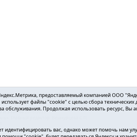
ндекс.Метрика, предоставляемый компанией ООО "Яндекс"
ка использует файлы "cookie" с целью сбора технических
а обслуживания. Продолжая использовать ресурс, Вы а
а и района
2016-2023
нь». Главный редактор: Вешкурцева С.П.
51
т идентифицировать вас, однако может помочь нам ул
от 24.02.2016г. выдан Федеральной службой по надзору в сфе
помощи "cookie", будет передаваться Яндексу и хранить