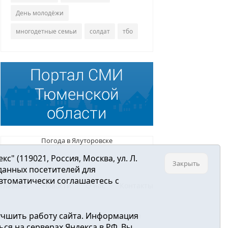
День молодёжи
многодетные семьи
солдат
тбо
Погода в Ялуторовске
 (119021, Россия, Москва, ул. Л.
Закрыть
 данных посетителей для
втоматически соглашаетесь с
Главная
Новости
О нас
Контакты
учшить работу сайта. Информация
ре связи, информационных технологий и
ся на серверах Яндекса в РФ. Вы