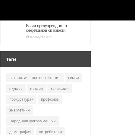
Секрет лисичек
02 августа 2026
Врачи предупреждают о
смертельной опасности
02 августа 2026
Теги
патриотическое воспитание
семья
якушев
надзор
Балакшин
прокуратура+
профсоюз
энергетики
НароднаяПрограммаЕР72
демография
потребители