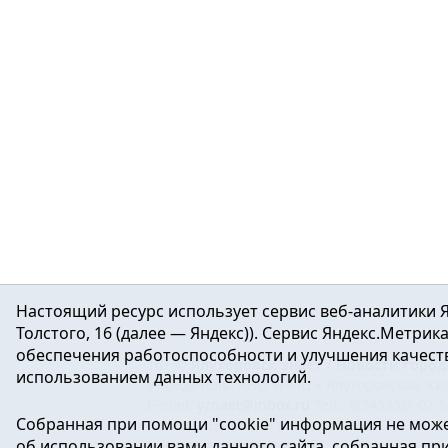
Настоящий ресурс использует сервис веб-аналитики Я
Толстого, 16 (далее — Яндекс)). Сервис Яндекс.Метри
обеспечения работоспособности и улучшения качеств
16+ ©
Ялуторовск знает / Новости город
использованием данных технологий.
Учредитель: АНО «ИИЦ « Ялуторовская жиз
E-mail:
yznaet@inbox.ru
Тел.: 8(34535)2-02-
Собранная при помощи "cookie" информация не може
Регистрационный номер ЭЛ № ФС 77-64937 
об использовании вами данного сайта, собранная при 
массовых коммуникаций.