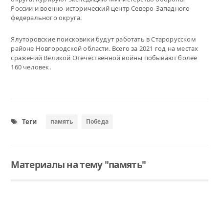
России и военно-исторический центр Северо-Западного
федерального округа.
Ялуторовские поисковики будут работать в Старорусском
районе Новгородской области. Всего за 2021 год на местах
сражений Великой Отечественной войны побывают более
160 человек.
Теги
память
Победа
Материалы на тему "память"
Читать
Читать
Читать
Собрались большой семьёй на Чукреевской горке
Вечный огонь сегодня зажгли на мемориально-духовном комплексе в Ялуторовске
Деревня ушла в небытие, но ее историю не забывают. Чукреевцы - яркий пример, как нужно хранить память!
Участники митинга ещё долго не расходились, вспоминая годы воинской службы. Затем делегация во главе с председателем организации ветеранов военной службы Александром Вагановым отправилась на кладбище почтить память офицеров-героев.
Право зажечь огонь предоставили правнучке фронтовика - юнармейцу Эвелине Зильбер, участнику СВО Алексею Любимову, председателю городского совета ветеранов Людмиле Дёминой.