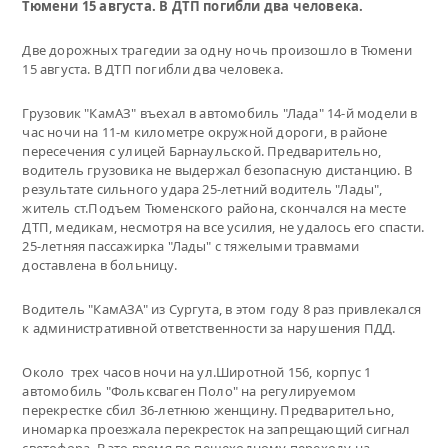
Тюмени 15 августа. В ДТП погибли два человека.
Две дорожных трагедии за одну ночь произошло в Тюмени
15 августа. В ДТП погибли два человека.
Грузовик "КамАЗ" въехал в автомобиль "Лада" 14-й модели в
час ночи на 11-м километре окружной дороги, в районе
пересечения с улицей Барнаульской. Предварительно,
водитель грузовика не выдержал безопасную дистанцию. В
результате сильного удара 25-летний водитель "Лады",
житель ст.Подъем Тюменского района, скончался на месте
ДТП, медикам, несмотря на все усилия, не удалось его спасти.
25-летняя пассажирка "Лады" с тяжелыми травмами
доставлена в больницу.
Водитель "КамАЗА" из Сургута, в этом году 8 раз привлекался
к административной ответственности за нарушения ПДД.
Около трех часов ночи на ул.Широтной 156, корпус 1
автомобиль "Фольксваген Поло" на регулируемом
перекрестке сбил 36-летнюю женщину. Предварительно,
иномарка проезжала перекресток на запрещающий сигнал
светофора. В это время по пешеходному переходу на