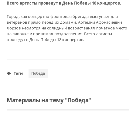
Всего артисты проведут в День Победы 18 концертов.
Городская концертно-фронтовая бригада выступает для
ветеранов прямо перед их домами. Артемий Афонасиевич
Хорзов несмотря на солидный возраст занял почетное место
на лавочке и принимал поздравления. Всего артисты
проведут в День Победы 18 концертов.
Теги
Победа
Материалы на тему "Победа"
Читать
Читать
Читать
Ветерану из Ялуторовска исполнилось 100 лет
Шествие Бессмертного полка перенесли на 24 июня
В "Вахте Памяти-2021" участвуют два ялуторовских отряда
Дата выбрана неслучайно - 24 июня 1945 года в Москве на Красной Площади в честь окончания Великой Отечественной войны состоялся исторический Парад Победы.
Ялуторовские поисковики будут работать в Старорусском районе Новгородской области. Всего за 2021 год на местах сражений Великой Отечественной войны побывают более 160 человек.