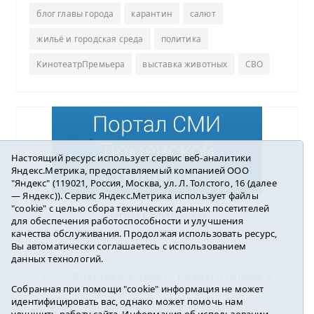
блог главы города
карантин
салют
жильё и городская среда
политика
КинотеатрПремьера
выставка животных
СВО
Настоящий ресурс использует сервис веб-аналитики
Яндекс.Метрика, предоставляемый компанией ООО
"Яндекс" (119021, Россия, Москва, ул. Л. Толстого, 16 (далее
— Яндекс)). Сервис Яндекс.Метрика использует файлы
"cookie" с целью сбора технических данных посетителей
Погода в Ялуторовске
для обеспечения работоспособности и улучшения
качества обслуживания. Продолжая использовать ресурс,
Вы автоматически соглашаетесь с использованием
данных технологий.
16+ ©
Ялуторовск знает / Новости города и
Собранная при помощи "cookie" информация не может
района
2016-2023
идентифицировать вас, однако может помочь нам
Учредитель: АНО «ИИЦ « Ялуторовская жизнь».