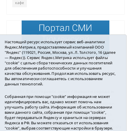
кафе
Настоящий ресурс использует сервис веб-аналитики
Яндекс.Метрика, предоставляемый компанией ООО
"Яндекс" (119021, Россия, Москва, ул. Л. Толстого, 16 (далее
— Яндекс)). Сервис Яндекс.Метрика использует файлы
"cookie" с целью сбора технических данных посетителей
Погода в Ялуторовске
для обеспечения работоспособности и улучшения
качества обслуживания. Продолжая использовать ресурс,
Вы автоматически соглашаетесь с использованием
данных технологий.
16+ ©
Ялуторовск знает / Новости города и
Собранная при помощи "cookie" информация не может
района
2016-2023
идентифицировать вас, однако может помочь нам
Учредитель: АНО «ИИЦ « Ялуторовская жизнь».
улучшить работу сайта. Информация об использовании
Главный редактор: Вешкурцева С.П.
вами данного сайта, собранная при помощи "cookie",
E-mail:
yznaet@inbox.ru
Тел.: 8(34535)2-02-51
будет передаваться Яндексу и храниться на серверах
Регистрационный номер ЭЛ № ФС 77-64937 от
Яндекса в РФ. Вы можете отказаться от использования
24.02.2016г. выдан Федеральной службой по надзору
"cookie", выбрав соответствующие настройки в браузере.