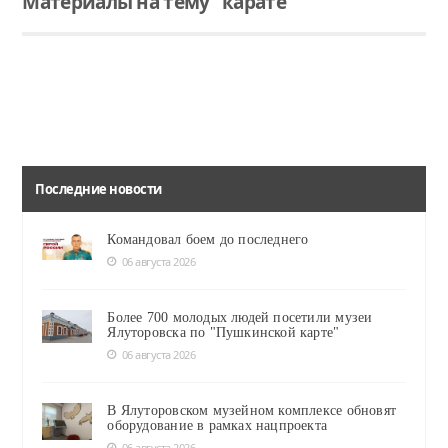
Материалы на тему "карате"
Читать
Кубок Тюмени по карате пройдёт в "Партикоме"
Открытый Кубок Тюмени по карате состоится в областном центре 14 октября. В соревнованиях выступят более 150 бойцов.
Последние новости
Командовал боем до последнего
06 августа 2026
Более 700 молодых людей посетили музеи
Ялуторовска по "Пушкинской карте"
06 августа 2026
В Ялуторовском музейном комплексе обновят
оборудование в рамках нацпроекта
06 августа 2026