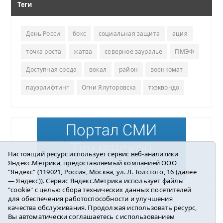
Теги
День Росси
бокс
социальная защита
ация
точка роста
жатва
северное зауралье
ПМЭФ
Доступная среда
вокал
район
военкомат
пауэрлифтинг
Огни Ялуторовска
тхэквондо
Настоящий ресурс использует сервис веб-аналитики
Яндекс.Метрика, предоставляемый компанией ООО
"Яндекс" (119021, Россия, Москва, ул. Л. Толстого, 16 (далее
— Яндекс)). Сервис Яндекс.Метрика использует файлы
"cookie" с целью сбора технических данных посетителей
Погода в Ялуторовске
для обеспечения работоспособности и улучшения
качества обслуживания. Продолжая использовать ресурс,
Вы автоматически соглашаетесь с использованием