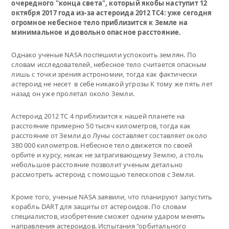
очередного "конца света", который якобы наступит 12
октября 2017 года из-за астероида 2012 ТС4: уже сегодня
огромное небесное тело приблизится к Земле на
минимальное и довольно опасное расстояние.
Однако ученые NASA поспешили успокоить землян. По
словам исследователей, небесное тело считается опасным
лишь с точки зрения астрономии, тогда как фактически
астероид не несет в себе никакой угрозы К тому же пять лет
назад он уже пролетал около Земли.
Астероид 2012 ТС 4 приблизится к нашей планете на
расстояние примерно 50 тысяч километров, тогда как
расстояние от Земли до Луны составляет составляет около
380 000 километров. Небесное тело движется по своей
орбите и курсу, никак не затрагивающему Землю, а столь
небольшое расстояние позволит ученым детально
рассмотреть астероид с помощью телескопов с Земли.
Кроме того, ученые NASA заявили, что планируют запустить
корабль DART для защиты от астероидов. По словам
специалистов, изобретение сможет одним ударом менять
направления астероидов. Испытания "орбитального