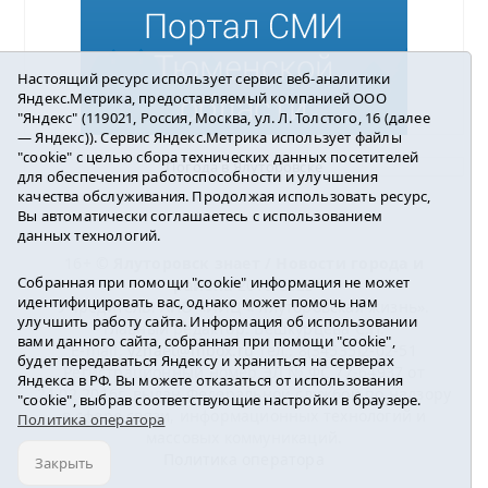
Настоящий ресурс использует сервис веб-аналитики
Яндекс.Метрика, предоставляемый компанией ООО
"Яндекс" (119021, Россия, Москва, ул. Л. Толстого, 16 (далее
— Яндекс)). Сервис Яндекс.Метрика использует файлы
"cookie" с целью сбора технических данных посетителей
Погода в Ялуторовске
для обеспечения работоспособности и улучшения
качества обслуживания. Продолжая использовать ресурс,
Вы автоматически соглашаетесь с использованием
данных технологий.
16+ ©
Ялуторовск знает / Новости города и
Собранная при помощи "cookie" информация не может
района
2016-2023
идентифицировать вас, однако может помочь нам
Учредитель: АНО «ИИЦ « Ялуторовская жизнь».
улучшить работу сайта. Информация об использовании
Главный редактор: Вешкурцева С.П.
вами данного сайта, собранная при помощи "cookie",
E-mail:
yznaet@inbox.ru
Тел.: 8(34535)2-02-51
будет передаваться Яндексу и храниться на серверах
Регистрационный номер ЭЛ № ФС 77-64937 от
Яндекса в РФ. Вы можете отказаться от использования
24.02.2016г. выдан Федеральной службой по надзору
"cookie", выбрав соответствующие настройки в браузере.
в сфере связи, информационных технологий и
Политика оператора
массовых коммуникаций.
Политика оператора
Закрыть