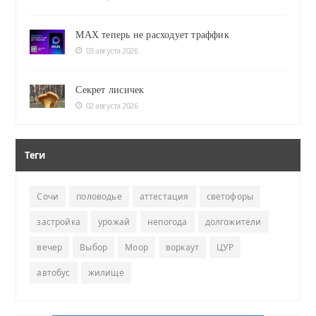
MAX теперь не расходует траффик
03 августа 2026
Секрет лисичек
02 августа 2026
Теги
Сочи
половодье
аттестация
светофоры
застройка
урожай
непогода
долгожители
вечер
Выбор
Моор
воркаут
ЦУР
автобус
жилище