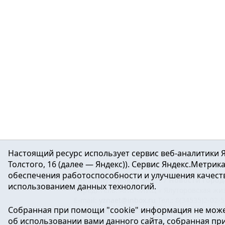
Настоящий ресурс использует сервис веб-аналитики Я
Толстого, 16 (далее — Яндекс)). Сервис Яндекс.Метри
обеспечения работоспособности и улучшения качеств
16+ ©
Ялуторовск знает / Новости город
использованием данных технологий.
Учредитель: АНО «ИИЦ « Ялуторовская жиз
E-mail:
yznaet@inbox.ru
Тел.: 8(34535)2-02-
Собранная при помощи "cookie" информация не може
Регистрационный номер ЭЛ № ФС 77-64937 
об использовании вами данного сайта, собранная при 
массовых коммуникаций.