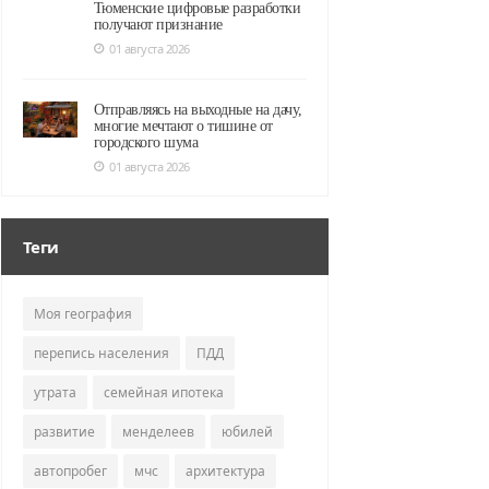
Тюменские цифровые разработки
получают признание
01 августа 2026
Отправляясь на выходные на дачу,
многие мечтают о тишине от
городского шума
01 августа 2026
Теги
Моя география
перепись населения
ПДД
утрата
семейная ипотека
развитие
менделеев
юбилей
автопробег
мчс
архитектура