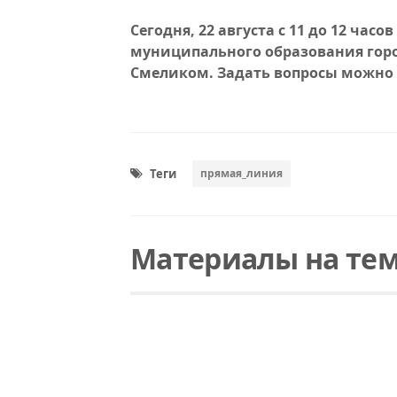
Сегодня, 22 августа с 11 до 12 час
муниципального образования гор
Смеликом. Задать вопросы можно п
Теги
прямая_линия
Материалы на тем
Читать
"Прямая линия" с Вячеславом Смеликом
Сегодня, 22 августа с 11 до 12 часов состоится «Прямая линия» с главой муниципального образования город Ялуторовск Вячеславом Николаевичем Смеликом. Задать вопросы можно по телефону: 2-02-99