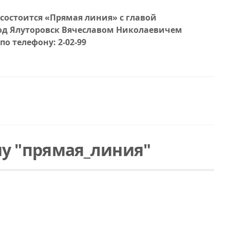
ов состоится «Прямая линия» с главой
од Ялуторовск Вячеславом Николаевичем
о телефону: 2-02-99
у "прямая_линия"