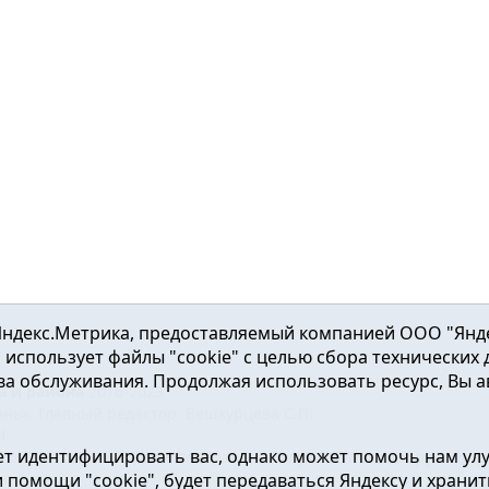
ндекс.Метрика, предоставляемый компанией ООО "Яндекс"
ка использует файлы "cookie" с целью сбора технических
а обслуживания. Продолжая использовать ресурс, Вы а
а и района
2016-2023
нь». Главный редактор: Вешкурцева С.П.
51
т идентифицировать вас, однако может помочь нам ул
от 24.02.2016г. выдан Федеральной службой по надзору в сфе
помощи "cookie", будет передаваться Яндексу и хранить