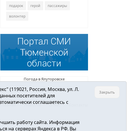
подарок
герой
пассажиры
волонтер
Погода в Ялуторовске
 (119021, Россия, Москва, ул. Л.
Закрыть
 данных посетителей для
втоматически соглашаетесь с
Главная
Новости
О нас
Контакты
учшить работу сайта. Информация
ре связи, информационных технологий и
ся на серверах Яндекса в РФ. Вы