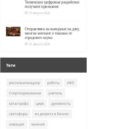
Тюменские цифровые разработки
получают признание
01 августа 2026
Отправляясь на выходные на дачу,
многие мечтают о тишине от
городского шума
01 августа 2026
Теги
россельхознадзор
работы
УФО
Спортнормажизни
учитель
катастрофа
цирк
духовность
светофоры
из декрета в бизнес
новации
мнения