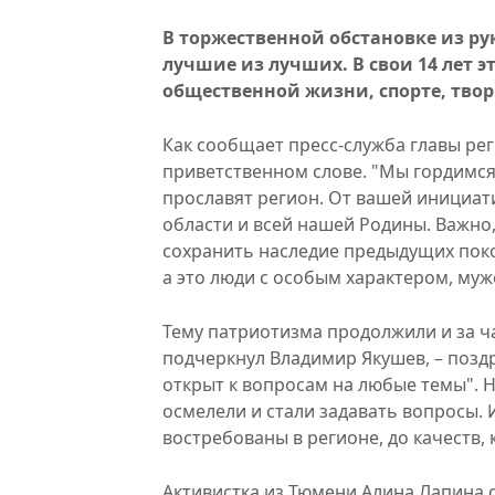
В торжественной обстановке из р
лучшие из лучших. В свои 14 лет э
общественной жизни, спорте, твор
Как сообщает пресс-служба главы реги
приветственном слове. "Мы гордимся
прославят регион. От вашей инициат
области и всей нашей Родины. Важно,
сохранить наследие предыдущих покол
а это люди с особым характером, муж
Тему патриотизма продолжили и за ча
подчеркнул Владимир Якушев, – поздр
открыт к вопросам на любые темы". 
осмелели и стали задавать вопросы. И
востребованы в регионе, до качеств,
Активистка из Тюмени Алина Лапина 