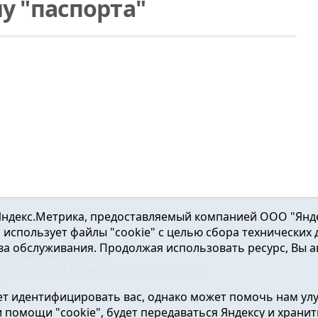
у "паспорта"
ндекс.Метрика, предоставляемый компанией ООО "Яндекс"
ка использует файлы "cookie" с целью сбора технических
а обслуживания. Продолжая использовать ресурс, Вы а
а и района
2016-2023
нь». Главный редактор: Вешкурцева С.П.
51
т идентифицировать вас, однако может помочь нам ул
от 24.02.2016г. выдан Федеральной службой по надзору в сфе
помощи "cookie", будет передаваться Яндексу и хранить