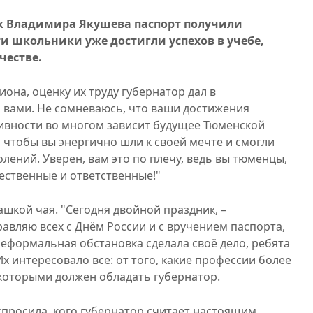
ук Владимира Якушева паспорт получили
ти школьники уже достигли успехов в учебе,
честве.
она, оценку их труду губернатор дал в
 вами. Не сомневаюсь, что ваши достижения
ивности во многом зависит будущее Тюменской
 чтобы вы энергично шли к своей мечте и смогли
ений. Уверен, вам это по плечу, ведь вы тюменцы,
ественные и ответственные!"
шкой чая. "Сегодня двойной праздник, –
авляю всех с Днём России и с вручением паспорта,
Неформальная обстановка сделала своё дело, ребята
х интересовало все: от того, какие профессии более
 которыми должен обладать губернатор.
спросила, кого губернатор считает настоящим