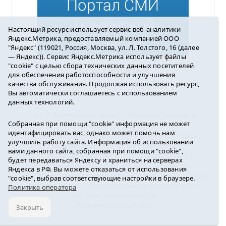
Настоящий ресурс использует сервис веб-аналитики
Яндекс.Метрика, предоставляемый компанией ООО
"Яндекс" (119021, Россия, Москва, ул. Л. Толстого, 16 (далее
— Яндекс)). Сервис Яндекс.Метрика использует файлы
"cookie" с целью сбора технических данных посетителей
Погода в Ялуторовске
для обеспечения работоспособности и улучшения
качества обслуживания. Продолжая использовать ресурс,
Вы автоматически соглашаетесь с использованием
данных технологий.
16+ ©
Ялуторовск знает / Новости города и
Собранная при помощи "cookie" информация не может
района
2016-2023
идентифицировать вас, однако может помочь нам
Учредитель: АНО «ИИЦ « Ялуторовская жизнь».
улучшить работу сайта. Информация об использовании
Главный редактор: Вешкурцева С.П.
вами данного сайта, собранная при помощи "cookie",
E-mail:
yznaet@inbox.ru
Тел.: 8(34535)2-02-51
будет передаваться Яндексу и храниться на серверах
Регистрационный номер ЭЛ № ФС 77-64937 от
Яндекса в РФ. Вы можете отказаться от использования
24.02.2016г. выдан Федеральной службой по надзору
"cookie", выбрав соответствующие настройки в браузере.
в сфере связи, информационных технологий и
Политика оператора
массовых коммуникаций.
Политика оператора
Закрыть