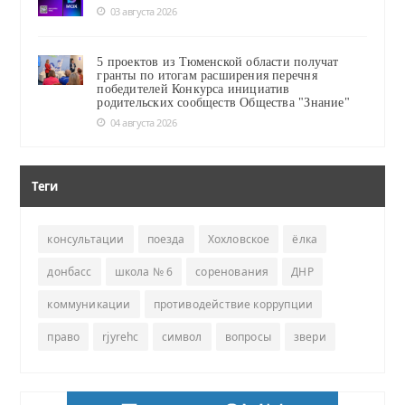
03 августа 2026
5 проектов из Тюменской области получат
гранты по итогам расширения перечня
победителей Конкурса инициатив
родительских сообществ Общества "Знание"
04 августа 2026
Теги
консультации
поезда
Хохловское
ёлка
донбасс
школа № 6
соренования
ДНР
коммуникации
противодействие коррупции
право
rjyrehc
символ
вопросы
звери