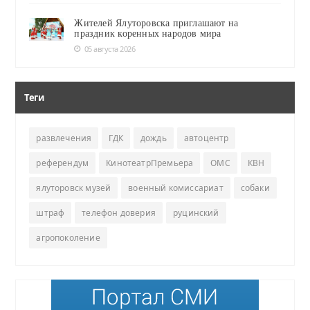
Жителей Ялуторовска приглашают на
праздник коренных народов мира
05 августа 2026
Теги
развлечения
ГДК
дождь
автоцентр
референдум
КинотеатрПремьера
ОМС
КВН
ялуторовск музей
военный комиссариат
собаки
штраф
телефон доверия
руцинский
агропоколение