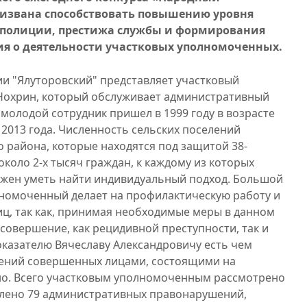
ризвана способствовать повышению уровня
 полиции, престижа службы и формирования
я о деятельности участковых уполномоченных.
 "Ялуторовский" представляет участковый
Нохрин, который обслуживает административный
 молодой сотрудник пришел в 1999 году в возрасте
с 2013 года. Численность сельских поселений
 района, которые находятся под защитой 38-
около 2-х тысяч граждан, к каждому из которых
лжен уметь найти индивидуальный подход. Большой
лномоченный делает на профилактическую работу и
иц, так как, принимая необходимые меры в данном
совершение, как рецидивной преступности, так и
казателю Вячеславу Александровичу есть чем
плений совершенных лицами, состоящими на
но. Всего участковым уполномоченным рассмотрено
влено 79 административных правонарушений,