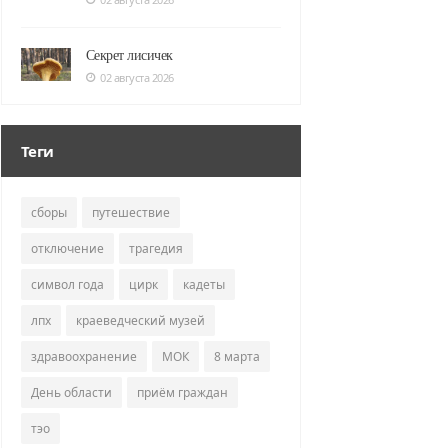
Секрет лисичек
02 августа 2026
Теги
сборы
путешествие
отключение
трагедия
символ года
цирк
кадеты
лпх
краеведческий музей
здравоохранение
МОК
8 марта
День области
приём граждан
тэо