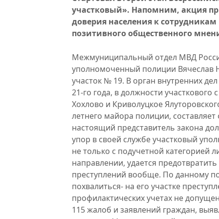
участковый». Напомним, акция п
доверия населения к сотрудникам
позитивного общественного мнени
Межмуниципальный отдел МВД России
уполномоченный полиции Вячеслав 
участок № 19. В орган внутренних дел
21-го года, в должности участкового 
Хохлово и Криволуцкое Ялуторовского
летнего майора полиции, составляет 
настоящий представитель закона до
упор в своей службе участковый упо
не только с подучетной категорией л
направлении, удается предотвратить 
преступлений вообще. По данному по
похвалиться- на его участке престу
профилактических учетах не допуще
115 жалоб и заявлений граждан, выя