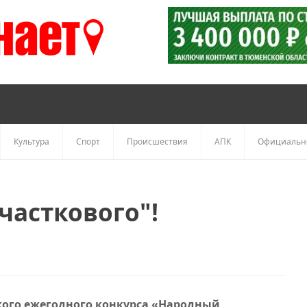
Культура
Спорт
Происшествия
АПК
Официальн
часткового"!
ского ежегодного конкурса «Народный