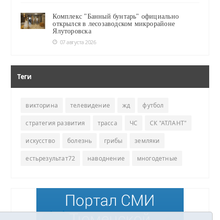
Комплекс "Банный бунтарь" официально
открылся в лесозаводском микрорайоне
Ялуторовска
07 августа 2026
Теги
викторина
телевидение
жд
футбол
стратегия развития
трасса
ЧС
СК "АТЛАНТ"
искусство
болезнь
грибы
земляки
естьрезультат72
наводнение
многодетные