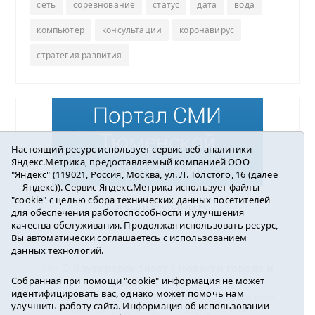
сеть
соревнование
статус
дата
вода
компьютер
консультации
коронавирус
стратегия развития
Настоящий ресурс использует сервис веб-аналитики
Яндекс.Метрика, предоставляемый компанией ООО
"Яндекс" (119021, Россия, Москва, ул. Л. Толстого, 16 (далее
— Яндекс)). Сервис Яндекс.Метрика использует файлы
"cookie" с целью сбора технических данных посетителей
Погода в Ялуторовске
для обеспечения работоспособности и улучшения
качества обслуживания. Продолжая использовать ресурс,
Вы автоматически соглашаетесь с использованием
данных технологий.
16+ ©
Ялуторовск знает / Новости города и
Собранная при помощи "cookie" информация не может
района
2016-2023
идентифицировать вас, однако может помочь нам
Учредитель: АНО «ИИЦ « Ялуторовская жизнь».
улучшить работу сайта. Информация об использовании
Главный редактор: Вешкурцева С.П.