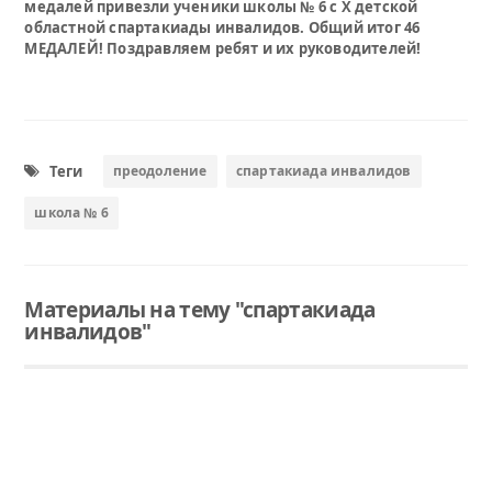
медалей привезли ученики школы № 6 с X детской
областной спартакиады инвалидов. Общий итог 46
МЕДАЛЕЙ! Поздравляем ребят и их руководителей!
Теги
преодоление
спартакиада инвалидов
школа № 6
Материалы на тему "спартакиада
инвалидов"
Читать
Пять бронзовых, пятнадцать серебряных и 26 золотых медалей привезли ученики школы № 6 с X детской областной спартакиады инвалидов. Общий итог 46 МЕДАЛЕЙ! Поздравляем ребят и их руководителей!