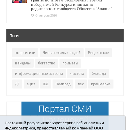
гранты по итогам расширения перечня
победителей Конкурса инициатив
родительских сообществ Общества "Знание"
04 августа 2026
Теги
энергетики
День пожилых людей
Ревдинское
вандалы
богатство
приметы
информационные встречи
чистота
блокада
ДГ
ация
ЖД
Полпред
лес
праймериз
Настоящий ресурс использует сервис веб-аналитики
Яндекс.Метрика, предоставляемый компанией ООО