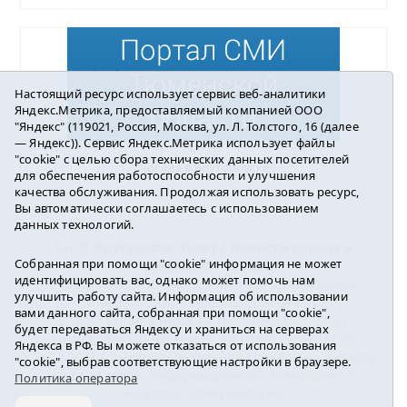
Настоящий ресурс использует сервис веб-аналитики
Яндекс.Метрика, предоставляемый компанией ООО
"Яндекс" (119021, Россия, Москва, ул. Л. Толстого, 16 (далее
— Яндекс)). Сервис Яндекс.Метрика использует файлы
"cookie" с целью сбора технических данных посетителей
Погода в Ялуторовске
для обеспечения работоспособности и улучшения
качества обслуживания. Продолжая использовать ресурс,
Вы автоматически соглашаетесь с использованием
данных технологий.
16+ ©
Ялуторовск знает / Новости города и
Собранная при помощи "cookie" информация не может
района
2016-2023
идентифицировать вас, однако может помочь нам
Учредитель: АНО «ИИЦ « Ялуторовская жизнь».
улучшить работу сайта. Информация об использовании
Главный редактор: Вешкурцева С.П.
вами данного сайта, собранная при помощи "cookie",
E-mail:
yznaet@inbox.ru
Тел.: 8(34535)2-02-51
будет передаваться Яндексу и храниться на серверах
Регистрационный номер ЭЛ № ФС 77-64937 от
Яндекса в РФ. Вы можете отказаться от использования
24.02.2016г. выдан Федеральной службой по надзору
"cookie", выбрав соответствующие настройки в браузере.
в сфере связи, информационных технологий и
Политика оператора
массовых коммуникаций.