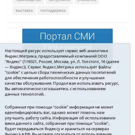
выставка
господдержка
Настоящий ресурс использует сервис веб-аналитики
Яндекс.Метрика, предоставляемый компанией ООО
"Яндекс" (119021, Россия, Москва, ул. Л. Толстого, 16 (далее
— Яндекс)). Сервис Яндекс.Метрика использует файлы
"cookie" с целью сбора технических данных посетителей
Погода в Ялуторовске
для обеспечения работоспособности и улучшения
качества обслуживания. Продолжая использовать ресурс,
Вы автоматически соглашаетесь с использованием
данных технологий.
16+ ©
Ялуторовск знает / Новости города и
Собранная при помощи "cookie" информация не может
района
2016-2023
идентифицировать вас, однако может помочь нам
Учредитель: АНО «ИИЦ « Ялуторовская жизнь».
улучшить работу сайта. Информация об использовании
Главный редактор: Вешкурцева С.П.
вами данного сайта, собранная при помощи "cookie",
E-mail:
yznaet@inbox.ru
Тел.: 8(34535)2-02-51
будет передаваться Яндексу и храниться на серверах
Регистрационный номер ЭЛ № ФС 77-64937 от
Яндекса в РФ. Вы можете отказаться от использования