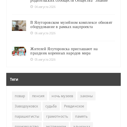
родительских сообществ Общества "Знание"
04 августа 2026
В Ялуторовском музейном комплексе обновят
оборудование в рамках нацпроекта
06 августа 2026
Жителей Ялуторовска приглашают на
праздник коренных народов мира
05 августа 2026
Теги
повар
пенсия
ночь музеев
законы
Заводоуковск
судьба
Ревдинское
парашютисты
грамотность
память
производство
экстремизм
альманах