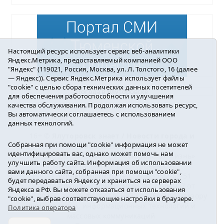
Настоящий ресурс использует сервис веб-аналитики
Яндекс.Метрика, предоставляемый компанией ООО
"Яндекс" (119021, Россия, Москва, ул. Л. Толстого, 16 (далее
— Яндекс)). Сервис Яндекс.Метрика использует файлы
"cookie" с целью сбора технических данных посетителей
Погода в Ялуторовске
для обеспечения работоспособности и улучшения
качества обслуживания. Продолжая использовать ресурс,
Вы автоматически соглашаетесь с использованием
данных технологий.
16+ ©
Ялуторовск знает / Новости города и
Собранная при помощи "cookie" информация не может
района
2016-2023
идентифицировать вас, однако может помочь нам
Учредитель: АНО «ИИЦ « Ялуторовская жизнь».
улучшить работу сайта. Информация об использовании
Главный редактор: Вешкурцева С.П.
вами данного сайта, собранная при помощи "cookie",
E-mail:
yznaet@inbox.ru
Тел.: 8(34535)2-02-51
будет передаваться Яндексу и храниться на серверах
Регистрационный номер ЭЛ № ФС 77-64937 от
Яндекса в РФ. Вы можете отказаться от использования
24.02.2016г. выдан Федеральной службой по надзору
"cookie", выбрав соответствующие настройки в браузере.
в сфере связи, информационных технологий и
Политика оператора
массовых коммуникаций.