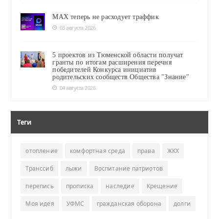
MAX теперь не расходует траффик
03 августа 2026
5 проектов из Тюменской области получат
гранты по итогам расширения перечня
победителей Конкурса инициатив
родительских сообществ Общества "Знание"
04 августа 2026
Теги
отопление
комфортная среда
права
ЖКХ
Транссиб
лыжи
Воспитание патриотов
перепись
прописка
наследие
Крещение
Моя идея
УФМС
гражданская оборона
долги