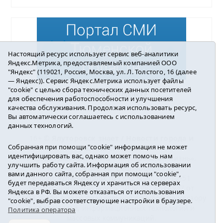
Настоящий ресурс использует сервис веб-аналитики
Яндекс.Метрика, предоставляемый компанией ООО
"Яндекс" (119021, Россия, Москва, ул. Л. Толстого, 16 (далее
— Яндекс)). Сервис Яндекс.Метрика использует файлы
"cookie" с целью сбора технических данных посетителей
Погода в Ялуторовске
для обеспечения работоспособности и улучшения
качества обслуживания. Продолжая использовать ресурс,
Вы автоматически соглашаетесь с использованием
данных технологий.
16+ ©
Ялуторовск знает / Новости города и
Собранная при помощи "cookie" информация не может
района
2016-2023
идентифицировать вас, однако может помочь нам
Учредитель: АНО «ИИЦ « Ялуторовская жизнь».
улучшить работу сайта. Информация об использовании
Главный редактор: Вешкурцева С.П.
вами данного сайта, собранная при помощи "cookie",
E-mail:
yznaet@inbox.ru
Тел.: 8(34535)2-02-51
будет передаваться Яндексу и храниться на серверах
Регистрационный номер ЭЛ № ФС 77-64937 от
Яндекса в РФ. Вы можете отказаться от использования
24.02.2016г. выдан Федеральной службой по надзору
"cookie", выбрав соответствующие настройки в браузере.
в сфере связи, информационных технологий и
Политика оператора
массовых коммуникаций.