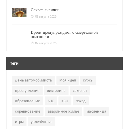
Секрет лисичек
02 августа 2026
Врачи предупреждают о смертельной
опасности
02 августа 2026
Теги
День автомобилиста
Моя идея
курсы
преступления
викторина
самолёт
образоваание
АЧС
КВН
поход
соревнование
аварийное жильё
масленица
игры
увлечённые