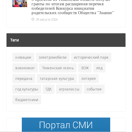
гранты по итогам расширения перечня
победителей Конкурса инициатив
родительских сообществ Общества "Знание"
04 августа 2026
Теги
новации
электромобили
исторический парк
военкомат
Тюменская осень
ЗОЖ
лёд
передача
татарская культура
лотерея
год культуры
ГДК
агроклассы
событие
бюджетники