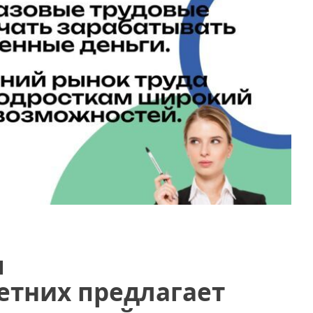
я
тних предлагает