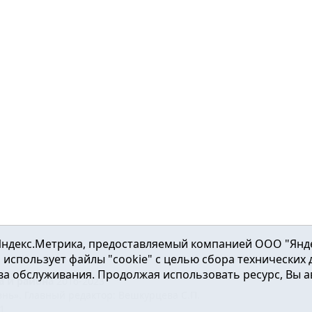
ндекс.Метрика, предоставляемый компанией ООО "Яндекс"
ка использует файлы "cookie" с целью сбора технических
а обслуживания. Продолжая использовать ресурс, Вы а
а и района
2016-2023
нь». Главный редактор: Вешкурцева С.П.
51