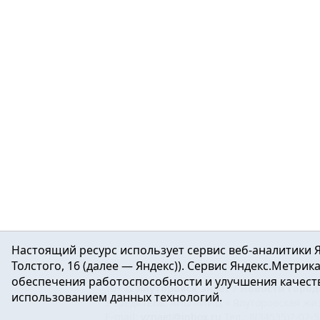
Настоящий ресурс использует сервис веб-аналитики Я
Толстого, 16 (далее — Яндекс)). Сервис Яндекс.Метри
обеспечения работоспособности и улучшения качеств
16+ ©
Ялуторовск знает / Новости город
использованием данных технологий.
Учредитель: АНО «ИИЦ « Ялуторовская жиз
E-mail:
yznaet@inbox.ru
Тел.: 8(34535)2-02-