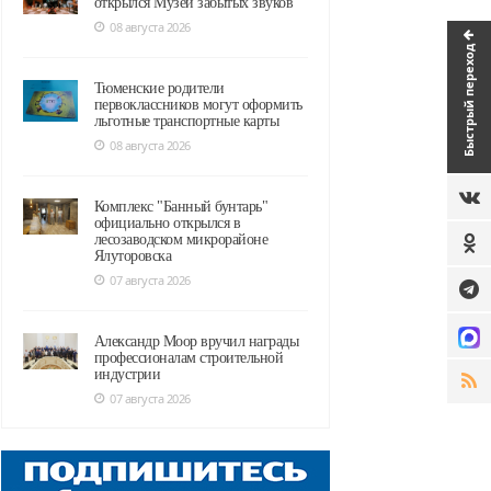
открылся Музей забытых звуков
08 августа 2026
Быстрый переход
Тюменские родители
первоклассников могут оформить
льготные транспортные карты
08 августа 2026
Комплекс "Банный бунтарь"
официально открылся в
лесозаводском микрорайоне
Ялуторовска
07 августа 2026
Александр Моор вручил награды
профессионалам строительной
индустрии
07 августа 2026