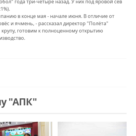
ол" года три-четыре назад. У них под яровой сев
21%).
анию в конце мая - начале июня. В отличие от
вёс и ячмень, - рассказал директор "Полёта"
а крупу, готовим к полноценному открытию
изводство.
у "АПК"