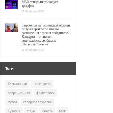
MAX теперь не расходует
траффик
03 августа 2026
5 проектов из Тюменской области
получат гранты по итогам
расширения перечня победителей
Конкурса инициатив
родительских сообществ
Общества "Знание"
04 августа 2026
Теги
больничный
Точка роста
операционная
фронтовики
музей
северное зауралье
Суворов
отдых
юность
МОК