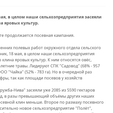
мая, в целом наши сельхозпредприятия засеяли
а яровых культур.
ге продолжается посевная кампания.
сенних полевых работ окружного отдела сельского
ник, 18 мая, в целом наши сельхозпредприятия
 клина яровых культур. К ним относятся овёс,
олетние травы. Лидируют СПК "Садовод" (68% - 957
ООО "Чайка" (52% - 783 га). Но в очередной раз
ры, так как площади посевов у хозяйств
ужба-Нива" засеяли уже 2085 из 5590 гектаров
орд, в разы превышающий объёмы других наших
осевной клин меньше. Второе по размаху посевного
осительно новое сельхозпредприятие "Полёт",