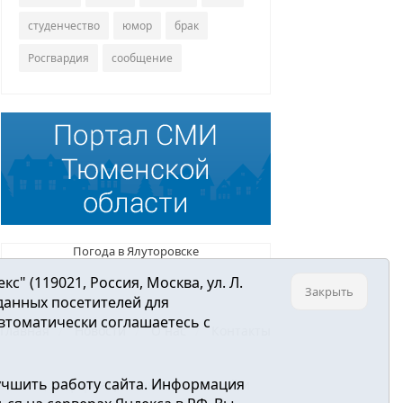
студенчество
юмор
брак
Росгвардия
сообщение
Погода в Ялуторовске
 (119021, Россия, Москва, ул. Л.
Закрыть
 данных посетителей для
втоматически соглашаетесь с
Главная
Новости
О нас
Контакты
учшить работу сайта. Информация
ре связи, информационных технологий и