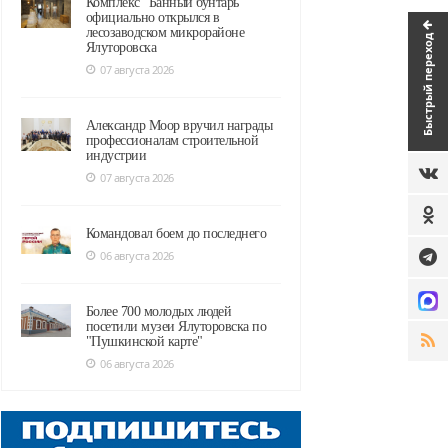
Комплекс "Банный бунтарь"
официально открылся в
лесозаводском микрорайоне
Быстрый переход
Ялуторовска
07 августа 2026
Александр Моор вручил награды
профессионалам строительной
индустрии
07 августа 2026
Командовал боем до последнего
06 августа 2026
Более 700 молодых людей
посетили музеи Ялуторовска по
"Пушкинской карте"
06 августа 2026