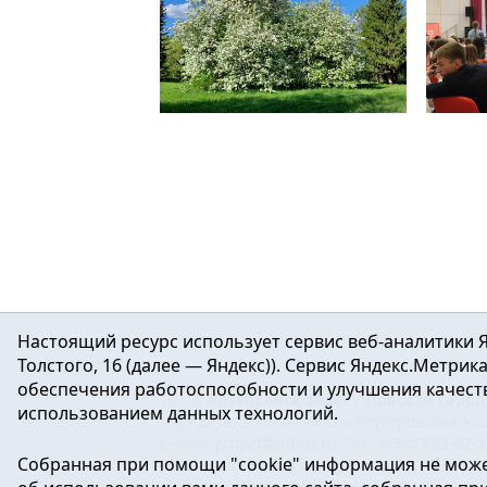
Читать
Мы наблюдаем массовое отрождение гусениц непарного шелкопряда.
Настоящий ресурс использует сервис веб-аналитики Я
Толстого, 16 (далее — Яндекс)). Сервис Яндекс.Метри
обеспечения работоспособности и улучшения качеств
16+ ©
Ялуторовск знает / Новости город
использованием данных технологий.
Учредитель: АНО «ИИЦ « Ялуторовская жиз
E-mail:
yznaet@inbox.ru
Тел.: 8(34535)2-02-
Собранная при помощи "cookie" информация не може
Регистрационный номер ЭЛ № ФС 77-64937 
массовых коммуникаций.