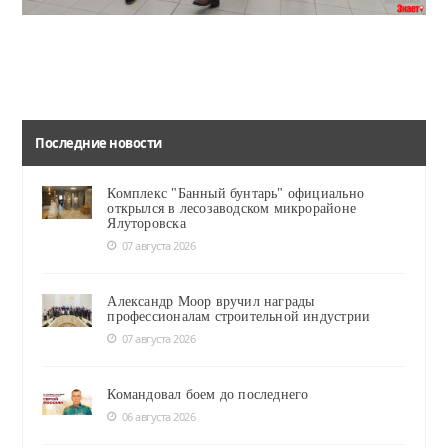
Руководители учреждений КДЦ ознакомили их с работой кинотеатра, танцевальной студией и студией звукозаписи.
Последние новости
Комплекс "Банный бунтарь" официально
открылся в лесозаводском микрорайоне
Ялуторовска
07 августа 2026
Александр Моор вручил награды
профессионалам строительной индустрии
07 августа 2026
Командовал боем до последнего
06 августа 2026