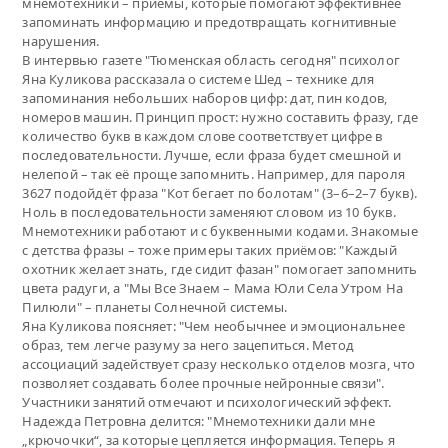
мнемотехники – приёмы, которые помогают эффективнее
запоминать информацию и предотвращать когнитивные
нарушения.
В интервью газете "Тюменская область сегодня" психолог
Яна Куликова рассказала о системе Шед – технике для
запоминания небольших наборов цифр: дат, пин кодов,
номеров машин. Принцип прост: нужно составить фразу, где
количество букв в каждом слове соответствует цифре в
последовательности. Лучше, если фраза будет смешной и
нелепой – так её проще запомнить. Например, для пароля
3627 подойдёт фраза "Кот бегает по болотам" (3–6–2–7 букв).
Ноль в последовательности заменяют словом из 10 букв.
Мнемотехники работают и с буквенными кодами. Знакомые
с детства фразы – тоже примеры таких приёмов: "Каждый
охотник желает знать, где сидит фазан" помогает запомнить
цвета радуги, а "Мы Все Знаем – Мама Юли Села Утром На
Пилюли" – планеты Солнечной системы.
Яна Куликова поясняет: "Чем необычнее и эмоциональнее
образ, тем легче разуму за него зацепиться. Метод
ассоциаций задействует сразу несколько отделов мозга, что
позволяет создавать более прочные нейронные связи".
Участники занятий отмечают и психологический эффект.
Надежда Петровна делится: "Мнемотехники дали мне
„крючочки“, за которые цепляется информация. Теперь я